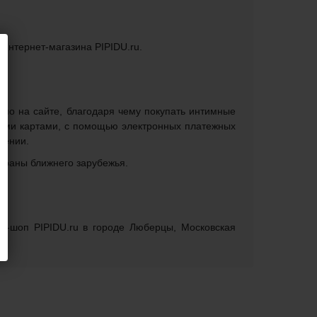
 интернет-магазина PIPIDU.ru.
ямо на сайте, благодаря чему покупать интимные
кими картами, с помощью электронных платежных
лении.
страны ближнего зарубежья.
Ь
кс-шоп PIPIDU.ru в городе Люберцы, Московская