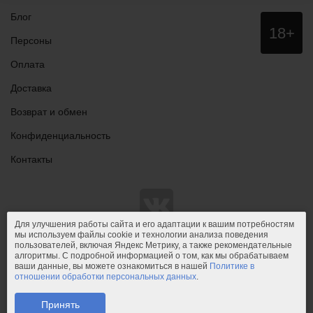
Блог
Данный
18+
сайт НЕ
Персоны
рекомендо
для
Оплата
просмотра
лицам
Доставка
младше
18 лет!
Возврат и обмен
Конфиденциальность
Контакты
Для улучшения работы сайта и его адаптации к вашим потребностям
мы используем файлы cookie и технологии анализа поведения
пользователей, включая Яндекс Метрику, а также рекомендательные
© 2011-2026.
PIPIDU.ru
— интернет-магазин
алгоритмы. С подробной информацией о том, как мы обрабатываем
интимных товаров (сексшоп).
ваши данные, вы можете ознакомиться в нашей
Политике в
отношении обработки персональных данных
.
PIPIDU.ru
— интернет-магазин, который доставляет удовольствие.
Телефон: +7 (910) 544-23-23;
e-mail:
mail@pipidu.ru
.
Принять