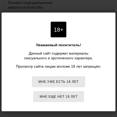
Розовая перезаряжаемая
вибропуля KokoVibe
НЕТ В НАЛИЧИИ
18+
Уважаемый посетитель!
Данный сайт содержит материалы
ВИБРОПУЛИ KOKOS
ОТЗЫВЫ
сексуального и эротического характера.
Просмотр сайта лицам моложе 18 лет запрещён.
Отзывов в данном разделе пока нет.
МНЕ УЖЕ ЕСТЬ 18 ЛЕТ
Зайдите в любой товар и оставьте первый!
МНЕ ЕЩЕ НЕТ 18 ЛЕТ