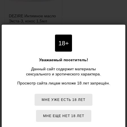
DEZIRE Интимное масло
Экста-З, кокос 1,5мл
НЕТ В НАЛИЧИИ
18+
Уважаемый посетитель!
Данный сайт содержит материалы
ЛУБРИКАНТЫ CANEXPOL
сексуального и эротического характера.
ОТЗЫВЫ
Просмотр сайта лицам моложе 18 лет запрещён.
МНЕ УЖЕ ЕСТЬ 18 ЛЕТ
Отзывов в данном разделе пока нет.
Зайдите в любой товар и оставьте первый!
МНЕ ЕЩЕ НЕТ 18 ЛЕТ