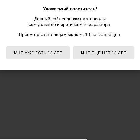
Уважаемый посетитель!
Данный сайт содержит материалы
сексуального и эротического характера.
Просмотр сайта лицам моложе 18 лет запрещён.
МНЕ УЖЕ ЕСТЬ 18 ЛЕТ
МНЕ ЕЩЕ НЕТ 18 ЛЕТ