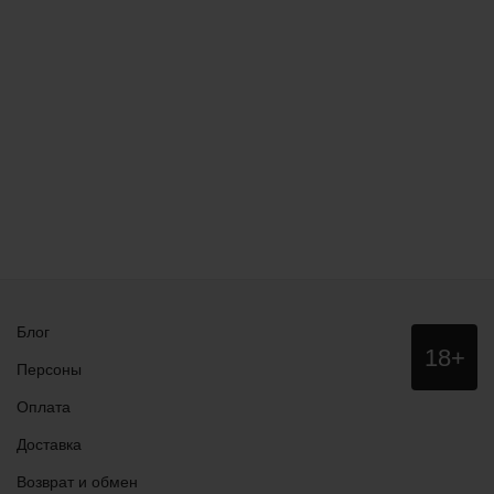
Блог
Данный
18+
сайт НЕ
Персоны
рекомендо
для
Оплата
просмотра
лицам
Доставка
младше
18 лет!
Возврат и обмен