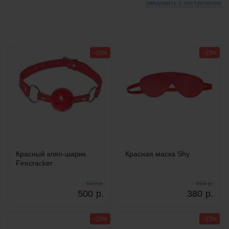
уведомить о поступлении
−23%
−23%
Красный кляп-шарик
Красная маска Shy
Firecracker
649 р.
494 р.
500
р.
380
р.
−23%
−23%