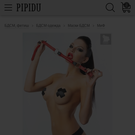
0
БДСМ, фетиш
БДСМ одежда
Маски БДСМ
МиФ