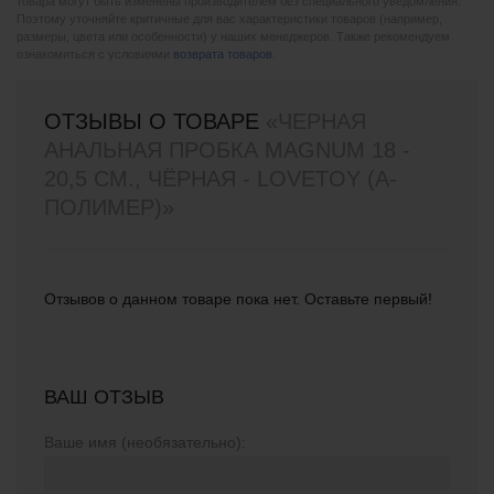
товара могут быть изменены производителем без специального уведомления.
Поэтому уточняйте критичные для вас характеристики товаров (например,
размеры, цвета или особенности) у наших менеджеров. Также рекомендуем
ознакомиться с условиями
возврата товаров
.
ОТЗЫВЫ О ТОВАРЕ
«ЧЕРНАЯ
АНАЛЬНАЯ ПРОБКА MAGNUM 18 -
20,5 СМ., ЧЁРНАЯ - LOVETOY (А-
ПОЛИМЕР)»
Отзывов о данном товаре пока нет. Оставьте первый!
ВАШ ОТЗЫВ
Ваше имя (необязательно):