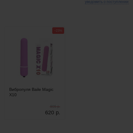
уведомить о поступлении
−23%
Вибропуля Baile Magic
X10
805 р.
620
р.