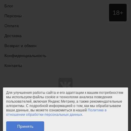
Блог
Данный
18+
сайт НЕ
Персоны
рекомендо
для
Оплата
просмотра
лицам
Доставка
младше
18 лет!
Возврат и обмен
Конфиденциальность
Контакты
Для улучшения работы сайта и его адаптации к вашим потребностям
мы используем файлы cookie и технологии анализа поведения
пользователей, включая Яндекс Метрику, а также рекомендательные
© 2011-2026.
PIPIDU.ru
— интернет-магазин
алгоритмы. С подробной информацией о том, как мы обрабатываем
интимных товаров (сексшоп).
ваши данные, вы можете ознакомиться в нашей
Политике в
отношении обработки персональных данных
.
PIPIDU.ru
— интернет-магазин, который доставляет удовольствие.
Телефон: +7 (910) 544-23-23;
e-mail:
mail@pipidu.ru
.
Принять