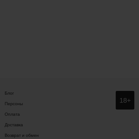
Блог
Данный
18+
сайт НЕ
Персоны
рекомендо
для
Оплата
просмотра
лицам
Доставка
младше
18 лет!
Возврат и обмен