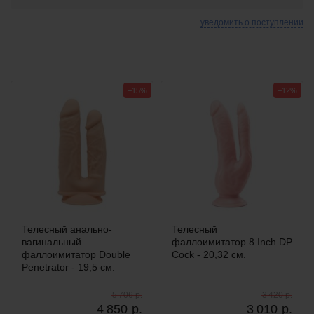
уведомить о поступлении
−15%
−12%
Телесный анально-
Телесный
вагинальный
фаллоимитатор 8 Inch DP
фаллоимитатор Double
Cock - 20,32 см.
Penetrator - 19,5 см.
5 706 р.
3 420 р.
4 850
р.
3 010
р.