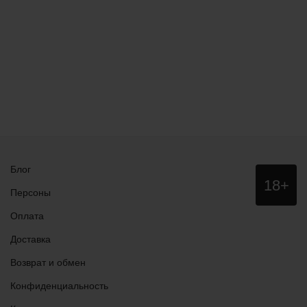
Блог
Данный
18+
сайт НЕ
Персоны
рекомендо
для
Оплата
просмотра
лицам
Доставка
младше
18 лет!
Возврат и обмен
Конфиденциальность