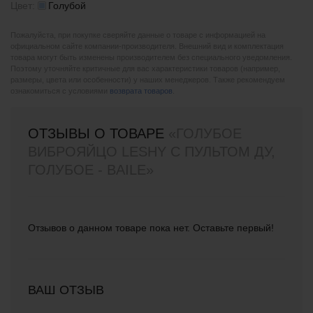
Цвет:
Голубой
Пожалуйста, при покупке сверяйте данные о товаре с информацией на
официальном сайте компании-производителя. Внешний вид и комплектация
товара могут быть изменены производителем без специального уведомления.
Поэтому уточняйте критичные для вас характеристики товаров (например,
размеры, цвета или особенности) у наших менеджеров. Также рекомендуем
ознакомиться с условиями
возврата товаров
.
ОТЗЫВЫ О ТОВАРЕ
«ГОЛУБОЕ
ВИБРОЯЙЦО LESHY С ПУЛЬТОМ ДУ,
ГОЛУБОЕ - BAILE»
Отзывов о данном товаре пока нет. Оставьте первый!
ВАШ ОТЗЫВ