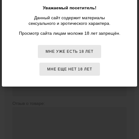
ОТЗЫВЫ О ТОВАРЕ
«ПРОЗРАЧНЫЙ
СТЕКЛЯННЫЙ СТИМУЛЯТОР GLASS
Уважаемый посетитель!
MASSAGE WAND - LOVEHONEY»
Данный сайт содержит материалы
сексуального и эротического характера.
Просмотр сайта лицам моложе 18 лет запрещён.
Отзывов о данном товаре пока нет. Оставьте первый!
МНЕ УЖЕ ЕСТЬ 18 ЛЕТ
ВАШ ОТЗЫВ
МНЕ ЕЩЕ НЕТ 18 ЛЕТ
Ваше имя (необязательно):
Отзыв о товаре: