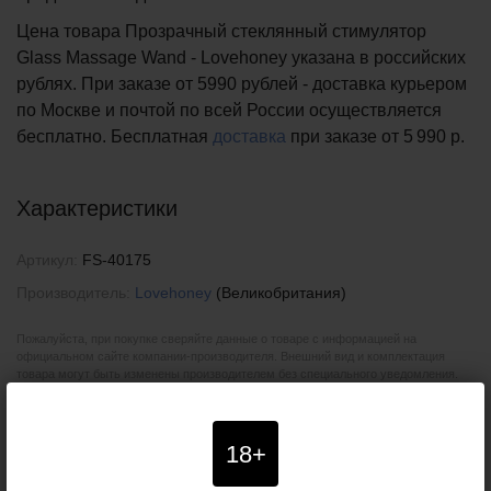
Цена товара Прозрачный стеклянный стимулятор
Glass Massage Wand - Lovehoney указана в российских
рублях. При заказе от 5990 рублей - доставка курьером
по Москве и почтой по всей России осуществляется
бесплатно.
Бесплатная
доставка
при заказе
от 5 990 р.
Характеристики
Артикул:
FS-40175
Производитель:
Lovehoney
(Великобритания)
Пожалуйста, при покупке сверяйте данные о товаре с информацией на
официальном сайте компании-производителя. Внешний вид и комплектация
товара могут быть изменены производителем без специального уведомления.
Поэтому уточняйте критичные для вас характеристики товаров (например,
размеры, цвета или особенности) у наших менеджеров. Также рекомендуем
ознакомиться с условиями
возврата товаров
.
18+