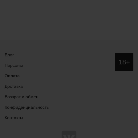
Блог
Данный
18+
сайт НЕ
Персоны
рекомендо
для
Оплата
просмотра
лицам
Доставка
младше
18 лет!
Возврат и обмен
Конфиденциальность
Контакты