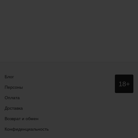
Блог
Данный
18+
сайт НЕ
Персоны
рекомендо
для
Оплата
просмотра
лицам
Доставка
младше
18 лет!
Возврат и обмен
Конфиденциальность