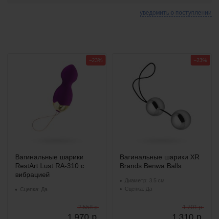
уведомить о поступлении
−23%
−23%
Вагинальные шарики
Вагинальные шарики XR
RestArt Lust RA-310 с
Brands Benwa Balls
вибрацией
Диаметр: 3.5 см
Сцепка: Да
Сцепка: Да
2 558 р.
1 701 р.
1 970
р.
1 310
р.