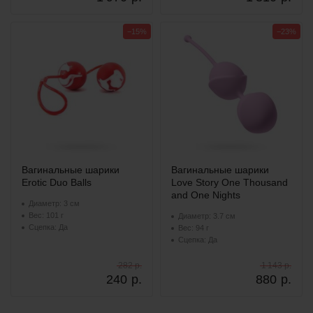
−15%
−23%
Вагинальные шарики
Вагинальные шарики
Erotic Duo Balls
Love Story One Thousand
and One Nights
Диаметр: 3 см
Вес: 101 г
Диаметр: 3.7 см
Сцепка: Да
Вес: 94 г
Сцепка: Да
282 р.
1 143 р.
240
р.
880
р.