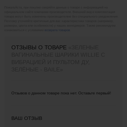
Пожалуйста, при покупке сверяйте данные о товаре с информацией на
официальном сайте компании-производителя. Внешний вид и комплектация
товара могут быть изменены производителем без специального уведомления.
Поэтому уточняйте критичные для вас характеристики товаров (например,
размеры, цвета или особенности) у наших менеджеров. Также рекомендуем
ознакомиться с условиями
возврата товаров
.
ОТЗЫВЫ О ТОВАРЕ
«ЗЕЛЕНЫЕ
ВАГИНАЛЬНЫЕ ШАРИКИ WILLIE С
ВИБРАЦИЕЙ И ПУЛЬТОМ ДУ,
ЗЕЛЁНЫЕ - BAILE»
Отзывов о данном товаре пока нет. Оставьте первый!
ВАШ ОТЗЫВ