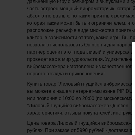
дальнейшую игру с рельефом и выпуклыми и с
часть встроен мощный вибромоторчик, который 
абсолютно разных, но таких приятных режимах
которая также может быть и ограничителем, чт
расположен рельеф в виде множества приятных
клитор, в зависимости от того, какие игры Вы
позволяют использовать Quintion и для парно
партнер оценит этот податливый и универсальн
проведет вас в мир удовольствия. Удивительно
вибромассажера изготовлена из качественного 
первого взгляда и прикосновения!
Купить товар "Лиловый гнущийся вибромассажер 
вы можете в нашем интернет-магазине PIPIDU.r
или позвонив с 10:00 до 20:00 (по московско
"Лиловый гнущийся вибромассажер Quintion - 14 
характеристики, отзывы покупателей, инструкц
Цена товара Лиловый гнущийся вибромассажер Qu
рублях. При заказе от 5990 рублей - доставка 