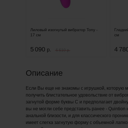
Лиловый изогнутый вибратор Tony -
Гладки
17 см
см
5 090
4 78
р.
6 610 р.
Описание
Если Вы еще не знакомы с игрушкой, которую м
получить блистательное удовольствие от вибр
загнутой форме буквы С и предполагает двойн
вы не могли себе представить ранее - Quintion
анальной близости, и для классического прони
имеет слегка загнутую форму с объемной лапко