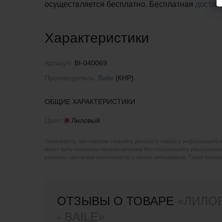
осуществляется бесплатно.
Бесплатная
достав
Характеристики
Артикул:
BI-040069
Производитель:
Baile
(КНР)
ОБЩИЕ ХАРАКТЕРИСТИКИ
Цвет:
Лиловый
Пожалуйста, при покупке сверяйте данные о товаре с информацией 
могут быть изменены производителем без специального уведомления
размеры, цвета или особенности) у наших менеджеров. Также реко
ОТЗЫВЫ О ТОВАРЕ
«ЛИЛОВ
- BAILE»