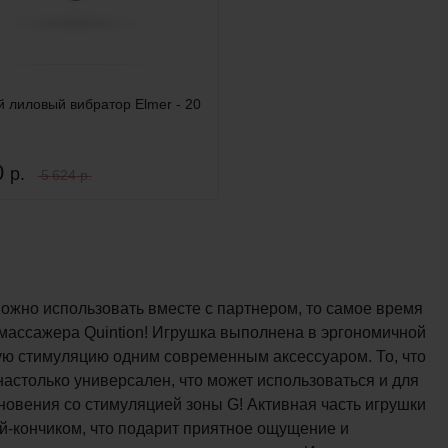
й лиловый вибратор Elmer - 20
0
р.
5 624 р.
ожно использовать вместе с партнером, то самое время
омассажера Quintion! Игрушка выполнена в эргономичной
ую стимуляцию одним современным аксессуаром. То, что
 настолько универсален, что может использоваться и для
кновения со стимуляцией зоны G! Активная часть игрушки
й-кончиком, что подарит приятное ощущение и