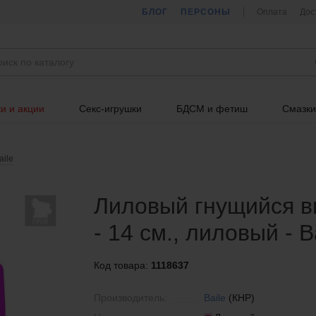
БЛОГ
ПЕРСОНЫ
Оплата
Дос
и и акции
Секс-игрушки
БДСМ и фетиш
Смазки
aile
Лиловый гнущийся в
- 14 см., лиловый - B
Код товара:
1118637
Производитель:
Baile
(КНР)