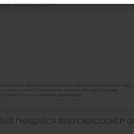
ка
при заказе
от 5 990 р.
на официальном сайте компании-производителя. Внешний вид и комплектация товара
. Поэтому уточняйте критичные для вас характеристики товаров (например,
мендуем ознакомиться с условиями
возврата товаров
.
ЫЙ ГНУЩИЙСЯ ВИБРОМАССАЖЕР QUIN