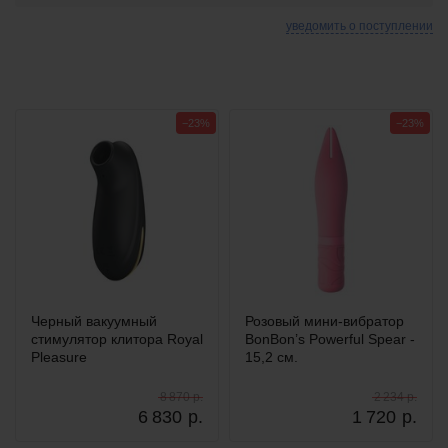
уведомить о поступлении
−23%
−23%
Черный вакуумный
Розовый мини-вибратор
стимулятор клитора Royal
BonBon’s Powerful Spear -
Pleasure
15,2 см.
8 870 р.
2 234 р.
6 830
р.
1 720
р.