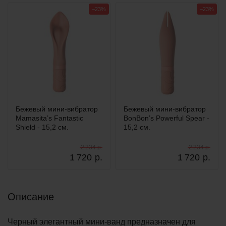
−23%
−23%
Бежевый мини-вибратор
Бежевый мини-вибратор
Mamasita’s Fantastic
BonBon’s Powerful Spear -
Shield - 15,2 см.
15,2 см.
2 234 р.
2 234 р.
1 720
р.
1 720
р.
Описание
Черный элегантный мини-ванд предназначен для