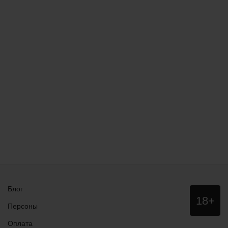
Блог
Данный
18+
сайт НЕ
Персоны
рекомендо
для
Оплата
просмотра