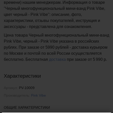
времени) нашим менеджерам. Информация о товаре
"Черный многофункциональный мини-ванд Pink Vibe,
цвет черный - Pink Vibe": описание, фото,
характеристики, отзывы покупателей, инструкция и
аксессуары - представлена для ознакомления.
Цена товара Черный многофункциональный мини-ванд
Pink Vibe, черный - Pink Vibe указана в российских
рублях. При заказе от 5990 рублей - доставка курьером
по Москве и почтой по всей России осуществляется
бесплатно.
Бесплатная
доставка
при заказе
от 5 990 р.
Характеристики
Артикул:
PV-10009
Производитель:
Pink Vibe
ОБЩИЕ ХАРАКТЕРИСТИКИ