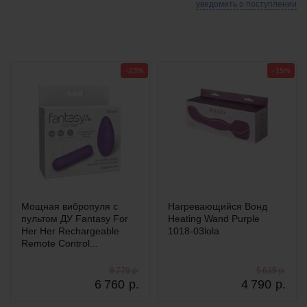
уведомить о поступлении
−23%
−15%
Мощная вибропуля с
Нагревающийся Вонд
пультом ДУ Fantasy For
Heating Wand Purple
Her Her Rechargeable
1018-03lola
Remote Control...
8 779 р.
5 635 р.
6 760
р.
4 790
р.