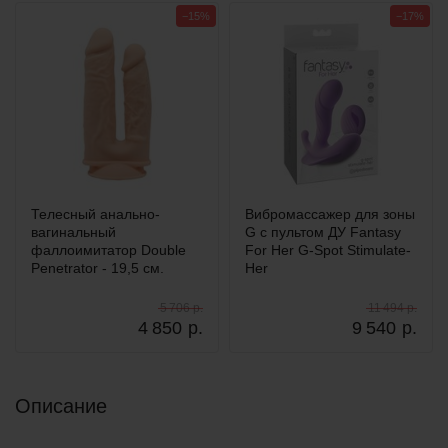
−15%
−17%
Телесный анально-
Вибромассажер для зоны
вагинальный
G с пультом ДУ Fantasy
фаллоимитатор Double
For Her G-Spot Stimulate-
Penetrator - 19,5 см.
Her
5 706 р.
11 494 р.
4 850
р.
9 540
р.
Описание