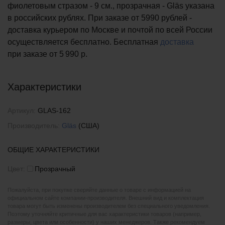
фиолетовым стразом - 9 см., прозрачная - Gläs указана
в российских рублях. При заказе от 5990 рублей -
доставка курьером по Москве и почтой по всей России
осуществляется бесплатно.
Бесплатная
доставка
при заказе
от 5 990 р.
Характеристики
Артикул:
GLAS-162
Производитель:
Gläs
(США)
ОБЩИЕ ХАРАКТЕРИСТИКИ
Цвет:
Прозрачный
Пожалуйста, при покупке сверяйте данные о товаре с информацией на
официальном сайте компании-производителя. Внешний вид и комплектация
товара могут быть изменены производителем без специального уведомления.
Поэтому уточняйте критичные для вас характеристики товаров (например,
размеры, цвета или особенности) у наших менеджеров. Также рекомендуем