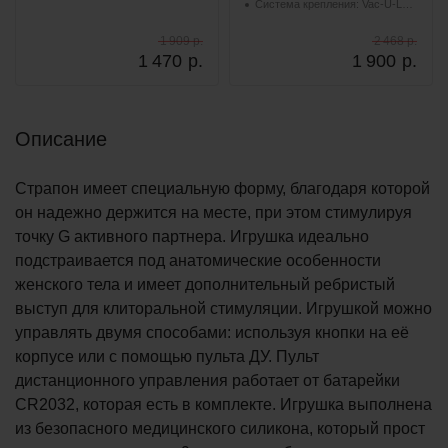
Система крепления: Vac-U-Lock
1 909 р.
2 468 р.
1 470
р.
1 900
р.
Описание
Страпон имеет специальную форму, благодаря которой
он надежно держится на месте, при этом стимулируя
точку G активного партнера. Игрушка идеально
подстраивается под анатомические особенности
женского тела и имеет дополнительный ребристый
выступ для клиторальной стимуляции. Игрушкой можно
управлять двумя способами: используя кнопки на её
корпусе или с помощью пульта ДУ. Пульт
дистанционного управления работает от батарейки
CR2032, которая есть в комплекте. Игрушка выполнена
из безопасного медицинского силикона, который прост