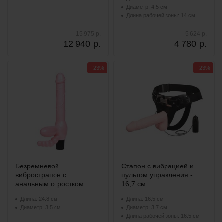
Диаметр: 4.5 см
Длина рабочей зоны: 14 см
15 975 р.
5 624 р.
12 940
р.
4 780
р.
−23%
−23%
Безремневой
Стапон с вибрацией и
вибрострапон с
пультом управления -
анальным отростком
16,7 см
Длина: 24.8 см
Длина: 16.5 см
Диаметр: 3.5 см
Диаметр: 3.7 см
Длина рабочей зоны: 16.5 см