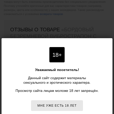
товара могут быть изменены производителем без специального уведомления.
Поэтому уточняйте критичные для вас характеристики товаров (например,
размеры, цвета или особенности) у наших менеджеров. Также рекомендуем
ознакомиться с условиями
возврата товаров
.
ОТЗЫВЫ О ТОВАРЕ
«БОРДОВЫЙ
БЕЗРЕМНЕВОЙ ВИБРОСТРАПОН С
ПУЛЬТОМ ДУ ARTEMIS - 22 СМ.,
БОРДОВЫЙ - HOT PLANET»
18+
Уважаемый посетитель!
Отзывов о данном товаре пока нет. Оставьте первый!
Данный сайт содержит материалы
сексуального и эротического характера.
Просмотр сайта лицам моложе 18 лет запрещён.
ВАШ ОТЗЫВ
Ваше имя (необязательно):
МНЕ УЖЕ ЕСТЬ 18 ЛЕТ