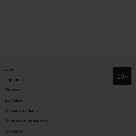
Блог
Данный
18+
сайт НЕ
Персоны
рекомендо
для
Оплата
просмотра
лицам
Доставка
младше
18 лет!
Возврат и обмен
Конфиденциальность
Контакты