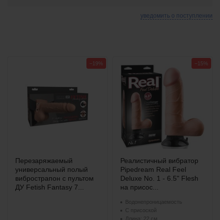
уведомить о поступлении
−19%
−15%
Перезаряжаемый
Реалистичный вибратор
универсальный полый
Pipedream Real Feel
вибрострапон с пультом
Deluxe No. 1 - 6.5" Flesh
ДУ Fetish Fantasy 7...
на присос...
Водонепроницаемость
С присоской
Длина: 22 см