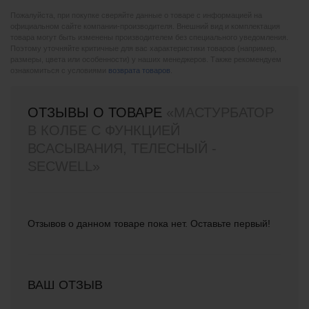
Пожалуйста, при покупке сверяйте данные о товаре с информацией на
официальном сайте компании-производителя. Внешний вид и комплектация
товара могут быть изменены производителем без специального уведомления.
Поэтому уточняйте критичные для вас характеристики товаров (например,
размеры, цвета или особенности) у наших менеджеров. Также рекомендуем
ознакомиться с условиями
возврата товаров
.
ОТЗЫВЫ О ТОВАРЕ
«МАСТУРБАТОР
В КОЛБЕ С ФУНКЦИЕЙ
ВСАСЫВАНИЯ, ТЕЛЕСНЫЙ -
SECWELL»
Отзывов о данном товаре пока нет. Оставьте первый!
ВАШ ОТЗЫВ