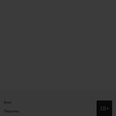
Блог
Данный
18+
сайт НЕ
Персоны
рекомендо