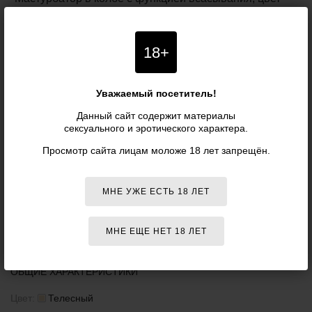
телесный - Secwell": описание, фото, характеристики,
отзывы покупателей, инструкция и аксессуары -
представлена для ознакомления.
18+
Цена товара Мастурбатор в колбе с функцией
всасывания, телесный - Secwell указана в российских
Уважаемый посетитель!
рублях. При заказе от 5990 рублей - доставка курьером
Данный сайт содержит материалы
по Москве и почтой по всей России осуществляется
сексуального и эротического характера.
бесплатно.
Бесплатная
доставка
при заказе
от 5 990 р.
Просмотр сайта лицам моложе 18 лет запрещён.
Характеристики
МНЕ УЖЕ ЕСТЬ 18 ЛЕТ
Артикул:
SW1062
МНЕ ЕЩЕ НЕТ 18 ЛЕТ
Производитель:
Secwell
ОБЩИЕ ХАРАКТЕРИСТИКИ
Цвет:
Телесный