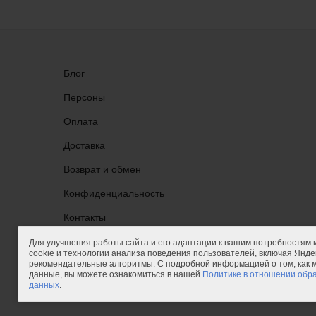
Блог
Персоны
Оплата
Доставка
Возврат и обмен
Конфиденциальность
Группа ВКонтакте
Контакты
Для улучшения работы сайта и его адаптации к вашим потребностям
cookie и технологии анализа поведения пользователей, включая Яндек
рекомендательные алгоритмы. С подробной информацией о том, как
данные, вы можете ознакомиться в нашей
Политике в отношении обр
данных
.