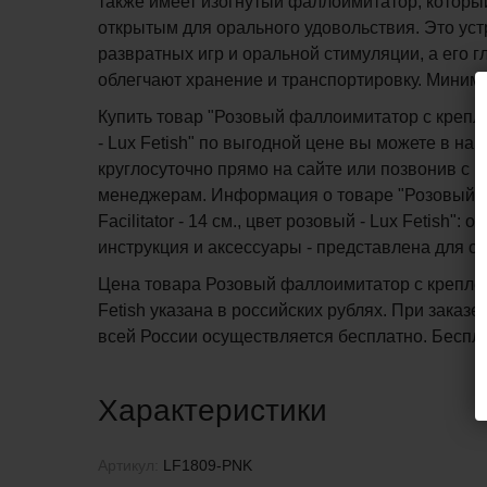
также имеет изогнутый фаллоимитатор, который
открытым для орального удовольствия. Это ус
развратных игр и оральной стимуляции, а его 
облегчают хранение и транспортировку. Минима
Купить товар "Розовый фаллоимитатор с креплени
- Lux Fetish" по выгодной цене вы можете в на
круглосуточно прямо на сайте или позвонив с 1
менеджерам. Информация о товаре "Розовый фа
Facilitator - 14 см., цвет розовый - Lux Fetish"
инструкция и аксессуары - представлена для о
Цена товара Розовый фаллоимитатор с креплением
Fetish указана в российских рублях. При заказе
всей России осуществляется бесплатно.
Беспл
Характеристики
Артикул:
LF1809-PNK