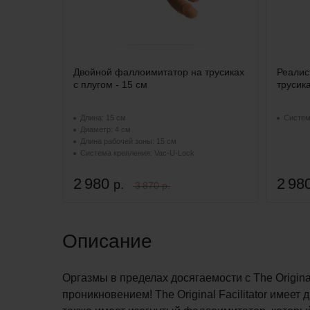
Двойной фаллоимитатор на трусиках
Реалис
с плугом - 15 см
трусика
Длина: 15 см
Систем
Диаметр: 4 см
Длина рабочей зоны: 15 см
Система крепления: Vac-U-Lock
2 980
2 98
р.
3 870 р.
Описание
Оргазмы в пределах досягаемости с The Original
проникновением! The Original Facilitator имее