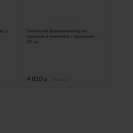
х, с
Гигантский фаллоимитатор на
присоске в комплекте с трусиками -
33 см
4 810
р.
6 247 р.