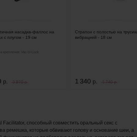
тичная насадка-фаллос на
Страпон с полостью на трусика
х с плугом - 19 см
вибрацией - 18 см
а крепления: Vac-U-Lock
0
1 340
р.
р.
3 870 р.
1 740 р.
 Facilitator, способный совместить оральный секс с
т два ремешка, которые обвивают голову и основание шеи, а