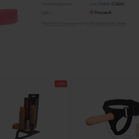
Производитель:
Lux Fetish
(США)
Цвет:
Розовый
Перейти к описанию
или
всем характеристикам
−23%