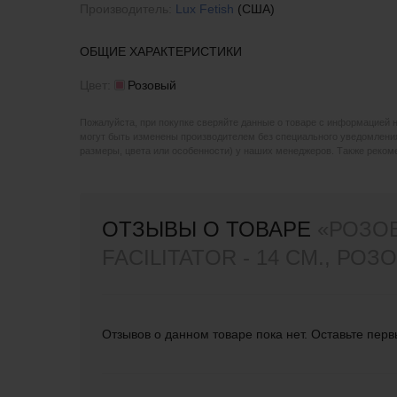
Производитель:
Lux Fetish
(США)
ОБЩИЕ ХАРАКТЕРИСТИКИ
Цвет:
Розовый
Пожалуйста, при покупке сверяйте данные о товаре с информацией 
могут быть изменены производителем без специального уведомления
размеры, цвета или особенности) у наших менеджеров. Также реко
ОТЗЫВЫ О ТОВАРЕ
«РОЗО
FACILITATOR - 14 СМ., РОЗ
Отзывов о данном товаре пока нет. Оставьте перв