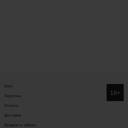
Блог
Данный
18+
сайт НЕ
Персоны
рекомендо
для
Оплата
просмотра
лицам
Доставка
младше
18 лет!
Возврат и обмен