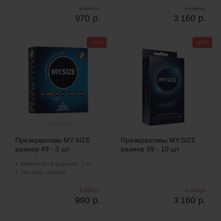
1 260 р.
4 104 р.
970
р.
3 160
р.
−23%
−23%
Презервативы MY.SIZE
Презервативы MY.SIZE
размер 49 - 3 шт.
размер 69 - 10 шт.
Количество в упаковке: 3 шт.
Текстура: гладкая
1 286 р.
4 104 р.
990
р.
3 160
р.