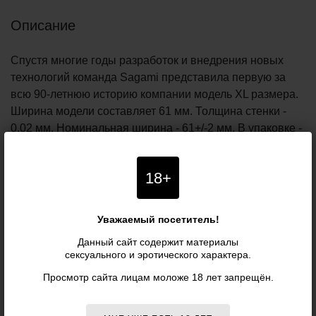
Описание
Спустя многие годы разработок и внедрения новых
технологий команда Sagami представила первую за
всю 90-летнюю историю компании модель XL размера.
Ширина модели составляет 61 мм. Толщина стенки -
0,02 мм. Номинальная ширина - 61+/-2 мм. В упаковке -
12 шт.
Купить товар "Презервативы увеличенного размера
18+
Sagami Original 0.02 XL-size - 12 шт. - Sagami" по
выгодной цене вы можете в нашем интернет-магазине
Уважаемый посетитель!
PIPIDU.ru. Заказать товар можно круглосуточно прямо
на сайте или позвонив с 10:00 до 20:00 (по московскому
Данный сайт содержит материалы
времени) нашим менеджерам. Информация о товаре
сексуального и эротического характера.
"Презервативы увеличенного размера Sagami Original
Просмотр сайта лицам моложе 18 лет запрещён.
0.02 XL-size - 12 шт. - Sagami": описание, фото,
характеристики, отзывы покупателей, инструкция и