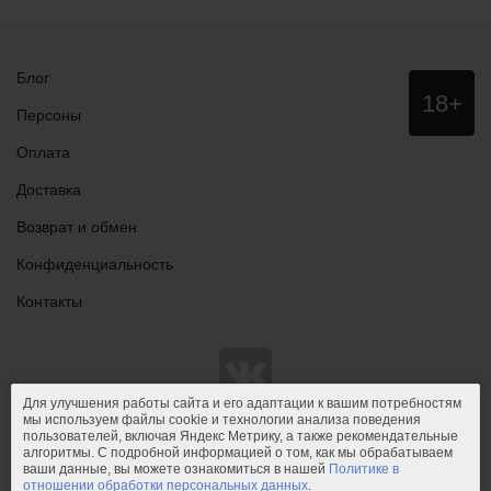
Блог
Данный
18+
сайт НЕ
Персоны
рекомендо
для
Оплата
просмотра
лицам
Доставка
младше
18 лет!
Возврат и обмен
Конфиденциальность
Контакты
Для улучшения работы сайта и его адаптации к вашим потребностям
мы используем файлы cookie и технологии анализа поведения
пользователей, включая Яндекс Метрику, а также рекомендательные
© 2011-2026.
PIPIDU.ru
— интернет-магазин
алгоритмы. С подробной информацией о том, как мы обрабатываем
интимных товаров (сексшоп).
ваши данные, вы можете ознакомиться в нашей
Политике в
отношении обработки персональных данных
.