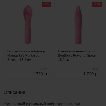
−23%
−23%
Розовый мини-вибратор
Розовый мини-вибратор
Mamasita’s Fantastic
BonBon’s Powerful Spear -
Shield - 15,2 см.
15,2 см.
2 234 р.
2 234 р.
1 720
р.
1 720
р.
Описание
Компактный и стильный вибратор позволит