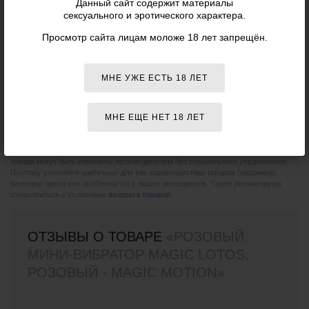
Данный сайт содержит материалы
сексуального и эротического характера.
Артикул:
861092
Просмотр сайта лицам моложе 18 лет запрещён.
Производитель:
Magic Motion
(КНР)
МНЕ УЖЕ ЕСТЬ 18 ЛЕТ
ОБЩИЕ ХАРАКТЕРИСТИКИ
Цвет:
Розовый
МНЕ ЕЩЕ НЕТ 18 ЛЕТ
Пожалуйста, при покупке сверяйте данные о товаре с информацией на
официальном сайте компании-производителя. Внешний вид и комплектация
товара могут быть изменены производителем без специального уведомления.
Поэтому уточняйте критичные для вас характеристики товаров (например,
размеры, цвета или особенности) у наших менеджеров. Также рекомендуем
ознакомиться с условиями
возврата товаров
.
ОТЗЫВЫ О ТОВАРЕ
«РОЗОВЫЙ
МИНИ-ВИБРАТОР MAGIC LOTOS,
РОЗОВЫЙ - MAGIC MOTION»