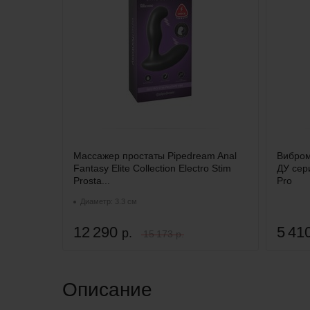
Массажер простаты Pipedream Anal
Вибром
Fantasy Elite Collection Electro Stim
ДУ сери
Prosta...
Pro
Диаметр: 3.3 см
12 290
5 41
р.
15 173 р.
Описание