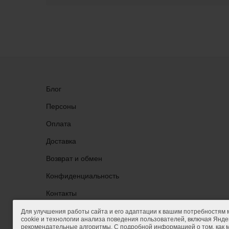
Блог
Персоны
Оплата
Доставка
Возврат и обмен
Конфиденциальность
Группа ВКонтакте
Контакты
Для улучшения работы сайта и его адаптации к вашим потребностям
cookie и технологии анализа поведения пользователей, включая Яндек
рекомендательные алгоритмы. С подробной информацией о том, как