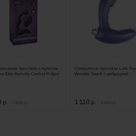
ассажер простаты с пультом
Стимулятор простаты Lola Toy
и Elite Remote Control P-Spot
Wonder Touch с вибрацией
0
1 110
р.
р.
7 026 р.
1 442 р.