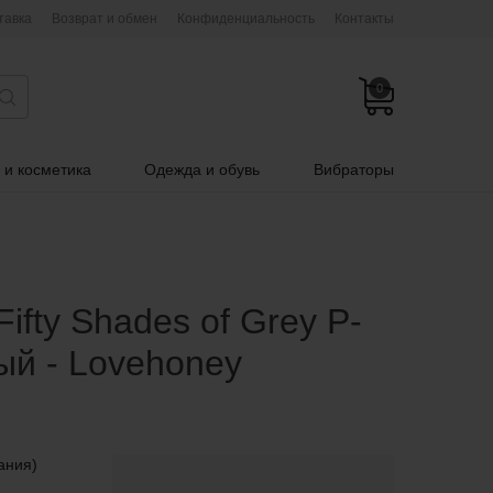
тавка
Возврат и обмен
Конфиденциальность
Контакты
0
 и косметика
Одежда и обувь
Вибраторы
fty Shades of Grey P-
ый - Lovehoney
ания)