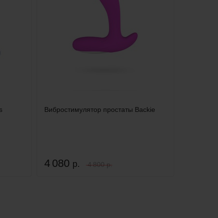
s
Вибростимулятор простаты Backie
4 080
р.
4 800 р.