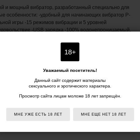
упный и мощный вибратор, разработанный специально для
ые особенности: -удобный для начинающих вибратор P-
ьной игры -15 режимов вибрации и 5 уровней
удовольствие -USB зарядка -100% водонепроницаемый.
я REPREVE, изготовленной из 100% переработанного
 8,9 см.
18+
f Grey P-Spot Sensation, цвет черный - Lovehoney" по
азине PIPIDU.ru. Заказать товар можно круглосуточно
Уважаемый посетитель!
 (по московскому времени) нашим менеджерам.
Shades of Grey P-Spot Sensation, цвет черный -
Данный сайт содержит материалы
тзывы покупателей, инструкция и аксессуары -
сексуального и эротического характера.
Просмотр сайта лицам моложе 18 лет запрещён.
 Grey P-Spot Sensation, черный - Lovehoney указана в
- доставка курьером по Москве и почтой по всей России
МНЕ УЖЕ ЕСТЬ 18 ЛЕТ
МНЕ ЕЩЕ НЕТ 18 ЛЕТ
ка
при заказе
от 5 990 р.