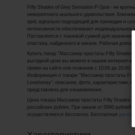
Fifty Shades of Grey Sensation P-Spot - не кр
невероятного анального удовольствия. Ключев
spot, идеально подходящий для прелюдии и сол
интенсивности обеспечивают индивидуальное 
Поставляется с тканевой сумкой для хранени
пластика, найденного в океане. Рабочая длина -
Купить товар "Массажер простаты Fifty Shades o
выгодной цене вы можете в нашем интернет-маг
прямо на сайте или позвонив с 10:00 до 20:00
Информация о товаре "Массажер простаты Fifty 
Lovehoney": описание, фото, характеристики, о
представлена для ознакомления.
Цена товара Массажер простаты Fifty Shades of
российских рублях. При заказе от 5990 рублей 
осуществляется бесплатно.
Бесплатная
достав
Характеристики