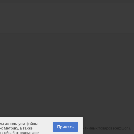
 мы используем файлы
Принять
с Метрику, а также
© 2011-2026.
PIPIDU.ru
— интернет-магазин интимных товаров (сексшоп).
 мы обрабатываем ваши