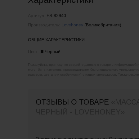
Артикул:
FS-82940
Производитель:
Lovehoney
(Великобритания)
ОБЩИЕ ХАРАКТЕРИСТИКИ
Цвет:
Черный
Пожалуйста, при покупке сверяйте данные о товаре с информацией 
могут быть изменены производителем без специального уведомления
размеры, цвета или особенности) у наших менеджеров. Также реко
ОТЗЫВЫ О ТОВАРЕ
«МАССА
ЧЕРНЫЙ - LOVEHONEY»
Отзывов о данном товаре пока нет. Оставьте перв