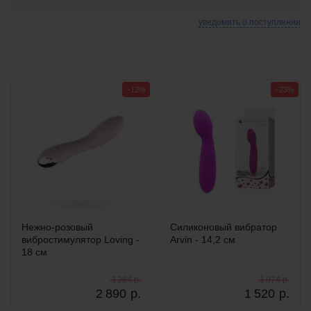
уведомить о поступлении
−12%
−23%
Нежно-розовый
Силиконовый вибратор
вибростимулятор Loving -
Arvin - 14,2 см
18 см
3 284 р.
1 974 р.
2 890
р.
1 520
р.