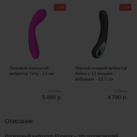
−23%
−15%
Лиловый изогнутый
Чёрный гладкий вибратор
вибратор Tony - 17 см
Alston с 12 видами
вибрации - 19,7 см
6 610 р.
5 624 р.
5 090
р.
4 780
р.
Описание
Роскошный вибратор Phoenix – это потрясающий