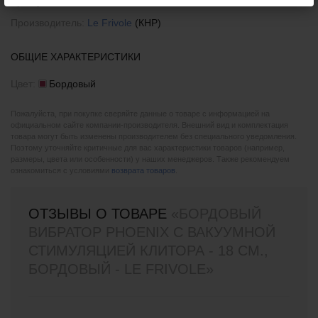
Артикул:
06109
Производитель:
Le Frivole
(КНР)
ОБЩИЕ ХАРАКТЕРИСТИКИ
Цвет:
Бордовый
Пожалуйста, при покупке сверяйте данные о товаре с информацией на
официальном сайте компании-производителя. Внешний вид и комплектация
товара могут быть изменены производителем без специального уведомления.
Поэтому уточняйте критичные для вас характеристики товаров (например,
размеры, цвета или особенности) у наших менеджеров. Также рекомендуем
ознакомиться с условиями
возврата товаров
.
ОТЗЫВЫ О ТОВАРЕ
«БОРДОВЫЙ
ВИБРАТОР PHOENIX С ВАКУУМНОЙ
СТИМУЛЯЦИЕЙ КЛИТОРА - 18 СМ.,
БОРДОВЫЙ - LE FRIVOLE»