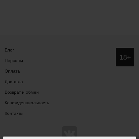
Блог
Данный
18+
сайт НЕ
Персоны
рекомендо
для
Оплата
просмотра
лицам
Доставка
младше
18 лет!
Возврат и обмен
Конфиденциальность
Контакты