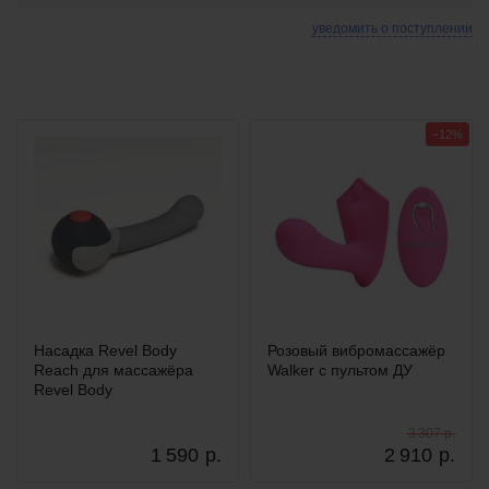
уведомить о поступлении
−12%
Насадка Revel Body
Розовый вибромассажёр
Reach для массажёра
Walker с пультом ДУ
Revel Body
3 307 р.
1 590
р.
2 910
р.