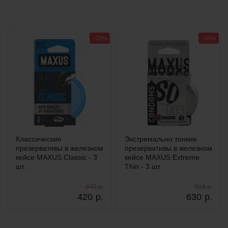
−23%
−23%
Классические
Экстремально тонкие
презервативы в железном
презервативы в железном
кейсе MAXUS Classic - 3
кейсе MAXUS Extreme
шт.
Thin - 3 шт.
545 р.
818 р.
420
р.
630
р.