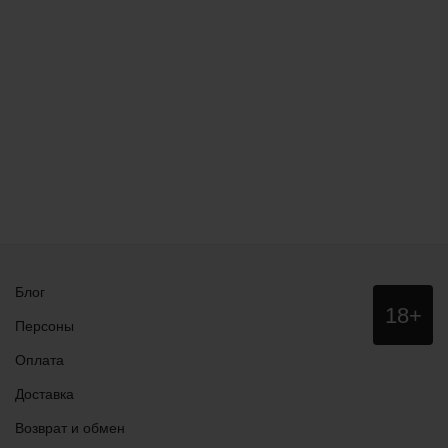
Блог
Данный
18+
сайт НЕ
Персоны
рекомендо
для
Оплата
просмотра
лицам
Доставка
младше
18 лет!
Возврат и обмен