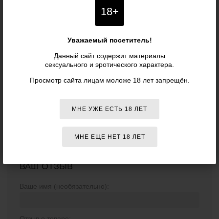
товара могут быть изменены производителем без специального уведомления.
18+
Поэтому уточняйте критичные для вас характеристики товаров (например,
размеры, цвета или особенности) у наших менеджеров. Также рекомендуем
ознакомиться с условиями
возврата товаров
.
Уважаемый посетитель!
ОТЗЫВЫ О ТОВАРЕ
«УЛЬТРАТОНКИЕ
Данный сайт содержит материалы
сексуального и эротического характера.
ПРЕЗЕРВАТИВЫ В КЕЙСЕ MAXUS SO
Просмотр сайта лицам моложе 18 лет запрещён.
MUCH SEX - 100 ШТ. - MAXUS»
МНЕ УЖЕ ЕСТЬ 18 ЛЕТ
Отзывов о данном товаре пока нет. Оставьте первый!
МНЕ ЕЩЕ НЕТ 18 ЛЕТ
ВАШ ОТЗЫВ
Ваше имя (необязательно):
Отзыв о товаре: