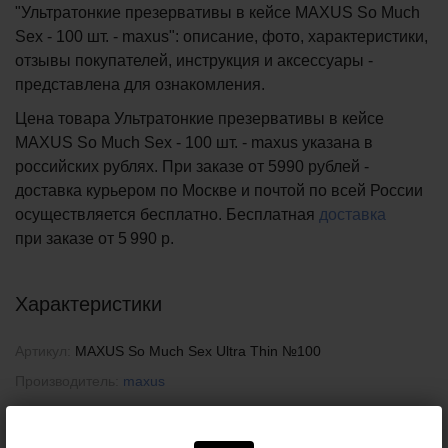
"Ультратонкие презервативы в кейсе MAXUS So Much
Sex - 100 шт. - maxus": описание, фото, характеристики,
отзывы покупателей, инструкция и аксессуары -
представлена для ознакомления.
Цена товара Ультратонкие презервативы в кейсе
MAXUS So Much Sex - 100 шт. - maxus указана в
российских рублях. При заказе от 5990 рублей -
доставка курьером по Москве и почтой по всей России
осуществляется бесплатно.
Бесплатная
доставка
при заказе
от 5 990 р.
Характеристики
Артикул:
MAXUS So Much Sex Ultra Thin №100
Производитель:
maxus
Пожалуйста, при покупке сверяйте данные о товаре с информацией на
официальном сайте компании-производителя. Внешний вид и комплектация