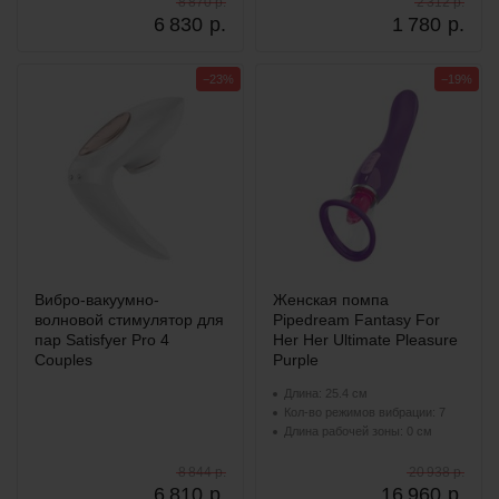
8 870 р.
2 312 р.
6 830
р.
1 780
р.
−23%
−19%
Вибро-вакуумно-
Женская помпа
волновой стимулятор для
Pipedream Fantasy For
пар Satisfyer Pro 4
Her Her Ultimate Pleasure
Couples
Purple
Длина: 25.4 см
Кол-во режимов вибрации: 7
Длина рабочей зоны: 0 см
8 844 р.
20 938 р.
6 810
р.
16 960
р.