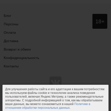
Блог
Данный
18+
сайт НЕ
Персоны
рекомендо
для
Оплата
просмотра
лицам
Доставка
младше
18 лет!
Возврат и обмен
Конфиденциальность
Контакты
Для улучшения работы сайта и его адаптации к вашим потребностям
мы используем файлы cookie и технологии анализа поведения
пользователей, включая Яндекс Метрику, а также рекомендательные
© 2011-2026.
PIPIDU.ru
— интернет-магазин
алгоритмы. С подробной информацией о том, как мы обрабатываем
интимных товаров (сексшоп).
ваши данные, вы можете ознакомиться в нашей
Политике в
отношении обработки персональных данных
.
PIPIDU.ru
— интернет-магазин, который доставляет удовольствие.