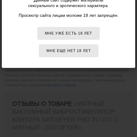
сексуального и эротического характера.
Артикул:
4045108
Просмотр сайта лицам моложе 18 лет запрещён.
Производитель:
Satisfyer
(Германия)
МНЕ УЖЕ ЕСТЬ 18 ЛЕТ
ОБЩИЕ ХАРАКТЕРИСТИКИ
Цвет:
Мятный
МНЕ ЕЩЕ НЕТ 18 ЛЕТ
Пожалуйста, при покупке сверяйте данные о товаре с информацией на
официальном сайте компании-производителя. Внешний вид и комплектация
товара могут быть изменены производителем без специального уведомления.
Поэтому уточняйте критичные для вас характеристики товаров (например,
размеры, цвета или особенности) у наших менеджеров. Также рекомендуем
ознакомиться с условиями
возврата товаров
.
ОТЗЫВЫ О ТОВАРЕ
«МЯТНЫЙ
ВАКУУМНЫЙ ВИБРОСТИМУЛЯТОР
КЛИТОРА SATISFYER PRO TO GO 2,
МЯТНЫЙ - SATISFYER»