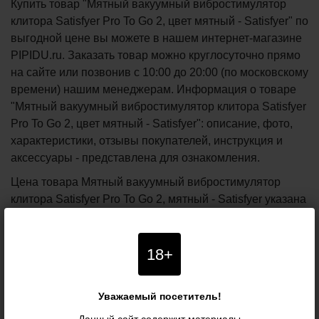
Купить товар "Мятный вакуумный вибростимулятор
клитора Satisfyer Pro To Go 2, цвет мятный - Satisfyer" по
выгодной цене вы можете в нашем интернет-магазине
PIPIDU.ru. Заказать товар можно круглосуточно прямо
на сайте или позвонив с 10:00 до 20:00 (по московскому
времени) нашим менеджерам. Информация о товаре
"Мятный вакуумный вибростимулятор клитора Satisfyer
Pro To Go 2, цвет мятный - Satisfyer": описание, фото,
характеристики, отзывы покупателей, инструкция и
аксессуары - представлена для ознакомления.
Цена товара Мятный вакуумный вибростимулятор
клитора Satisfyer Pro To Go 2, мятный - Satisfyer указана
в российских рублях. При заказе от 5990 рублей -
доставка курьером по Москве и почтой по всей России
осуществляется бесплатно.
Бесплатная
доставка
18+
при заказе
от 5 990 р.
Уважаемый посетитель!
Характеристики
Данный сайт содержит материалы