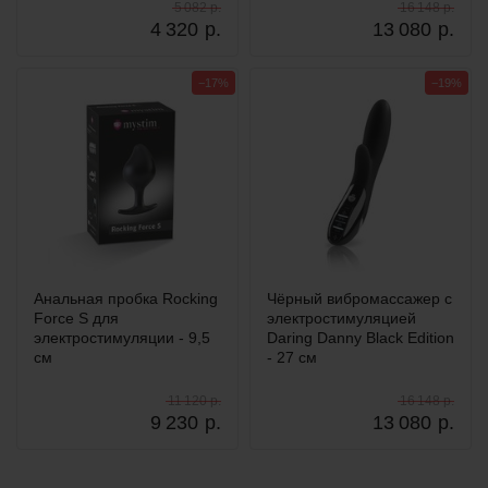
5 082 р.
16 148 р.
4 320
р.
13 080
р.
−17%
−19%
Анальная пробка Rocking
Чёрный вибромассажер c
Force S для
электростимуляцией
электростимуляции - 9,5
Daring Danny Black Edition
см
- 27 см
11 120 р.
16 148 р.
9 230
р.
13 080
р.