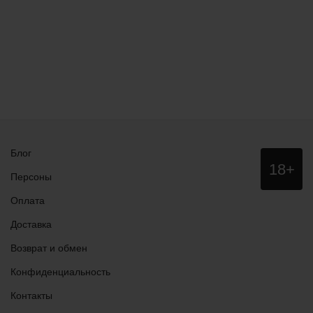
Блог
Данный
18+
сайт НЕ
Персоны
рекомендо
для
Оплата
просмотра
лицам
Доставка
младше
18 лет!
Возврат и обмен
Конфиденциальность
Контакты