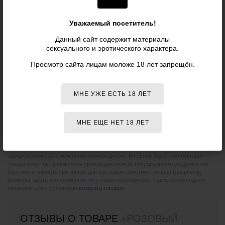
бесплатно.
Бесплатная
доставка
при заказе
от 5 990 р.
Уважаемый посетитель!
Данный сайт содержит материалы
Характеристики
сексуального и эротического характера.
Просмотр сайта лицам моложе 18 лет запрещён.
Артикул:
BI-014765-1
Производитель:
Baile
(КНР)
МНЕ УЖЕ ЕСТЬ 18 ЛЕТ
ОБЩИЕ ХАРАКТЕРИСТИКИ
МНЕ ЕЩЕ НЕТ 18 ЛЕТ
Цвет:
Розовый
Пожалуйста, при покупке сверяйте данные о товаре с информацией на
официальном сайте компании-производителя. Внешний вид и комплектация
товара могут быть изменены производителем без специального уведомления.
Поэтому уточняйте критичные для вас характеристики товаров (например,
размеры, цвета или особенности) у наших менеджеров. Также рекомендуем
ознакомиться с условиями
возврата товаров
.
ОТЗЫВЫ О ТОВАРЕ
«РОЗОВЫЙ