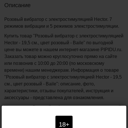
Описание
Розовый вибратор с электростимуляцией Hector. 7
режимов вибрации и 5 режимов элекстростимуляции.
Купить товар "Розовый вибратор с электростимуляцией
Hector - 19,5 см., цвет розовый - Baile" по выгодной
цене вы можете в нашем интернет-магазине PIPIDU.ru.
Заказать товар можно круглосуточно прямо на сайте
или позвонив с 10:00 до 20:00 (по московскому
времени) нашим менеджерам. Информация о товаре
"Розовый вибратор с электростимуляцией Hector - 19,5
см., цвет розовый - Baile": описание, фото,
характеристики, отзывы покупателей, инструкция и
аксессуары - представлена для ознакомления.
Цена товара Розовый вибратор с электростимуляцией
Hector - 19,5 см., розовый - Baile указана в российских
рублях. При заказе от 5990 рублей - доставка курьером
18+
по Москве и почтой по всей России осуществляется