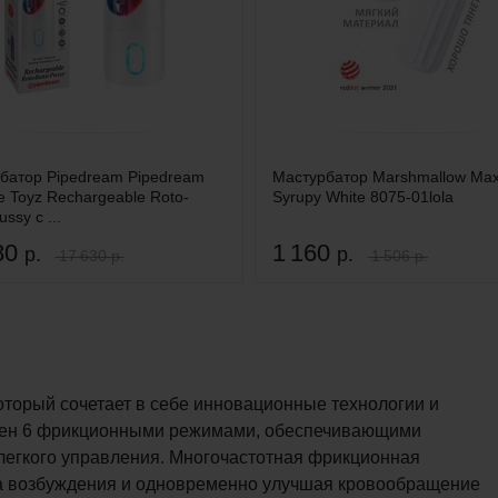
батор Pipedream Pipedream
Мастурбатор Marshmallow Max
e Toyz Rechargeable Roto-
Syrupy White 8075-01lola
ssy с ...
80
1 160
р.
р.
17 630 р.
1 506 р.
оторый сочетает в себе инновационные технологии и
ащен 6 фрикционными режимами, обеспечивающими
легкого управления. Многочастотная фрикционная
ка возбуждения и одновременно улучшая кровообращение