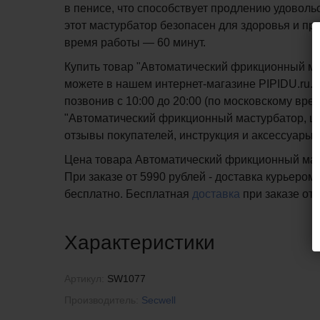
в пенисе, что способствует продлению удовол
этот мастурбатор безопасен для здоровья и пр
время работы — 60 минут.
Купить товар "Автоматический фрикционный мас
можете в нашем интернет-магазине PIPIDU.ru. 
позвонив с 10:00 до 20:00 (по московскому в
"Автоматический фрикционный мастурбатор, цве
отзывы покупателей, инструкция и аксессуары 
Цена товара Автоматический фрикционный масту
При заказе от 5990 рублей - доставка курьером
бесплатно.
Бесплатная
доставка
при заказе
от 
Характеристики
Артикул:
SW1077
Производитель:
Secwell