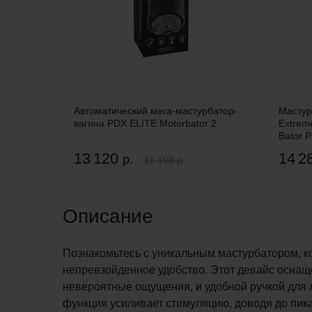
Автоматический мега-мастурбатор-
Мастур
вагина PDX ELITE Motorbator 2
Extrem
Bator Pu
13 120
14 2
р.
16 198 р.
Описание
Познакомьтесь с уникальным мастурбатором, к
непревзойденное удобство. Этот девайс осн
невероятные ощущения, и удобной ручкой для 
функция усиливает стимуляцию, доводя до пи