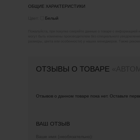
ОБЩИЕ ХАРАКТЕРИСТИКИ
Цвет:
Белый
Пожалуйста, при покупке сверяйте данные о товаре с информацией 
могут быть изменены производителем без специального уведомления
размеры, цвета или особенности) у наших менеджеров. Также реко
ОТЗЫВЫ О ТОВАРЕ
«АВТО
Отзывов о данном товаре пока нет. Оставьте перв
ВАШ ОТЗЫВ
Ваше имя (необязательно):