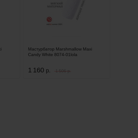
i
Мастурбатор Marshmallow Maxi
Candy White 8074-01lola
1 160
р.
1 506 р.