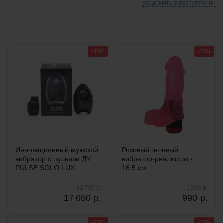
уведомить о поступлении
−19%
−23%
Инновационный мужской
Розовый гелевый
вибратор с пультом ДУ
вибратор-реалистик -
PULSE SOLO LUX
16,5 см.
21 790 р.
1 286 р.
17 650
р.
990
р.
−23%
−23%