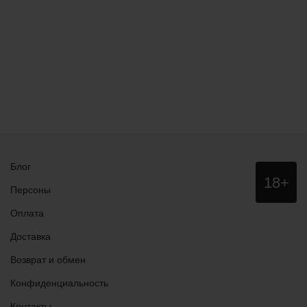
Блог
Данный
18+
сайт НЕ
Персоны
рекомендо
для
Оплата
просмотра
лицам
Доставка
младше
18 лет!
Возврат и обмен
Конфиденциальность
Контакты