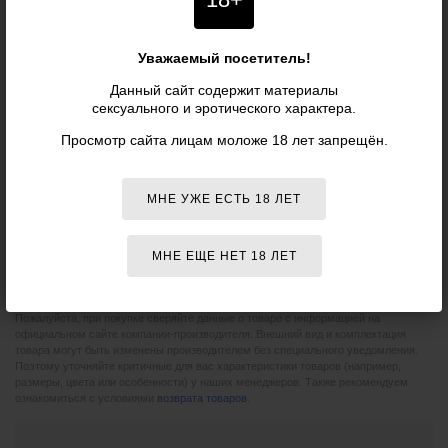
осуществляется бесплатно.
Бесплатная
доставка
при заказе
от 5 990 р.
Уважаемый посетитель!
Данный сайт содержит материалы
сексуального и эротического характера.
Характеристики
Просмотр сайта лицам моложе 18 лет запрещён.
Артикул:
BW-500012-1
Производитель:
Baile
(КНР)
МНЕ УЖЕ ЕСТЬ 18 ЛЕТ
ОБЩИЕ ХАРАКТЕРИСТИКИ
МНЕ ЕЩЕ НЕТ 18 ЛЕТ
Цвет:
Мятный
Пожалуйста, при покупке сверяйте данные о товаре с информацией на
официальном сайте компании-производителя. Внешний вид и комплектация
товара могут быть изменены производителем без специального уведомления.
Поэтому уточняйте критичные для вас характеристики товаров (например,
размеры, цвета или особенности) у наших менеджеров. Также рекомендуем
ознакомиться с условиями
возврата товаров
.