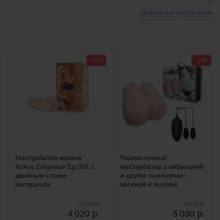
уведомить о поступлении
−15%
−23%
Мастурбатор-вагина
Реалистичный
Kokos Elegance Eg.001 с
мастурбатор с вибрацией
двойным слоем
и двумя тоннелями -
материала
вагиной и анусом
4 729 р.
6 532 р.
4 020
р.
5 030
р.