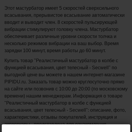
Этот мастурбатор имеет 5 скоростей сверхсильного
всасывания, прерывистое всасывание автоматически
вводит и выводит член. 8 скоростей пульсирующей
вибрации стимулируют головку члена. Мастурбатор
обеспечивает различные уровни скорости толчка и
несколько режимов вибрации на ваш выбор. Время
зарядки 100 минут, время работы до 60 минут.
Купить товар "Реалистичный мастурбатор в колбе с
функцией всасывания, цвет телесный - Secwell" по
выгодной цене вы можете в нашем интернет-магазине
PIPIDU.ru. Заказать товар можно круглосуточно прямо
на сайте или позвонив с 10:00 до 20:00 (по московскому
времени) нашим менеджерам. Информация о товаре
"Реалистичный мастурбатор в колбе с функцией
всасывания, цвет телесный - Secwell": описание, фото,
характеристики, отзывы покупателей, инструкция и
аксессуары - представлена для ознакомления.