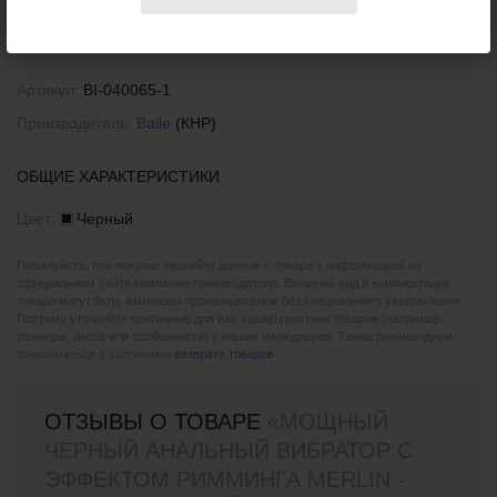
Характеристики
Артикул:
BI-040065-1
Производитель:
Baile
(КНР)
ОБЩИЕ ХАРАКТЕРИСТИКИ
Цвет:
Черный
Пожалуйста, при покупке сверяйте данные о товаре с информацией на
официальном сайте компании-производителя. Внешний вид и комплектация
товара могут быть изменены производителем без специального уведомления.
Поэтому уточняйте критичные для вас характеристики товаров (например,
размеры, цвета или особенности) у наших менеджеров. Также рекомендуем
ознакомиться с условиями
возврата товаров
.
ОТЗЫВЫ О ТОВАРЕ
«МОЩНЫЙ
ЧЕРНЫЙ АНАЛЬНЫЙ ВИБРАТОР С
ЭФФЕКТОМ РИММИНГА MERLIN -