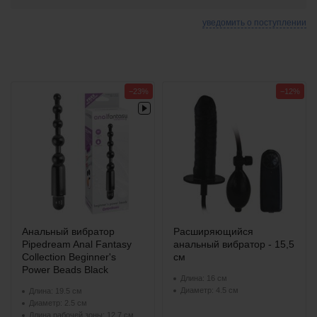
уведомить о поступлении
−23%
−12%
Анальный вибратор
Расширяющийся
Pipedream Anal Fantasy
анальный вибратор - 15,5
Collection Beginner's
см
Power Beads Black
Длина: 16 см
Диаметр: 4.5 см
Длина: 19.5 см
Диаметр: 2.5 см
Длина рабочей зоны: 12.7 см