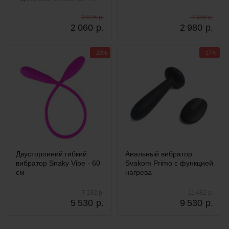
2 675 р.
3 386 р.
2 060
р.
2 980
р.
−23%
−17%
Двусторонний гибкий
Анальный вибратор
вибратор Snaky Vibe - 60
Svakom Primo с функцией
см
нагрева
7 182 р.
11 482 р.
5 530
р.
9 530
р.