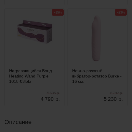
−15%
−23%
Нагревающийся Вонд
Нежно-розовый
Heating Wand Purple
вибратор-ротатор Burke -
1018-03lola
16 см.
5 635 р.
6 792 р.
4 790
р.
5 230
р.
Описание