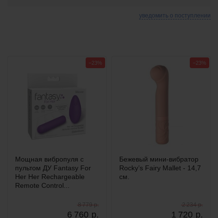
уведомить о поступлении
−23%
−23%
Мощная вибропуля с
Бежевый мини-вибратор
пультом ДУ Fantasy For
Rocky’s Fairy Mallet - 14,7
Her Her Rechargeable
см.
Remote Control...
8 779 р.
2 234 р.
6 760
р.
1 720
р.