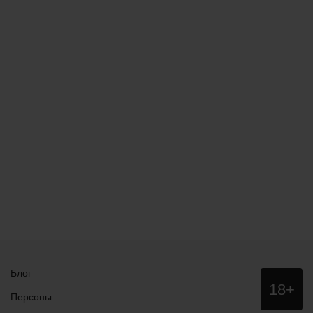
Блог
Данный
18+
сайт НЕ
Персоны
рекомендо
для