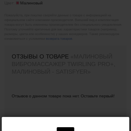
Цвет:
Малиновый
Пожалуйста, при покупке сверяйте данные о товаре с информацией на
официальном сайте компании-производителя. Внешний вид и комплектация
товара могут быть изменены производителем без специального уведомления.
Поэтому уточняйте критичные для вас характеристики товаров (например,
размеры, цвета или особенности) у наших менеджеров. Также рекомендуем
ознакомиться с условиями
возврата товаров
.
ОТЗЫВЫ О ТОВАРЕ
«МАЛИНОВЫЙ
ВИБРОМАССАЖЕР TWIRLING PRO+,
МАЛИНОВЫЙ - SATISFYER»
Отзывов о данном товаре пока нет. Оставьте первый!
ВАШ ОТЗЫВ