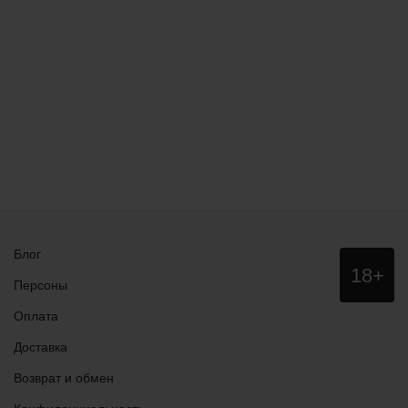
Блог
Данный
18+
сайт НЕ
Персоны
рекомендо
для
Оплата
просмотра
лицам
Доставка
младше
18 лет!
Возврат и обмен