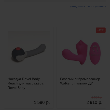
уведомить о поступлении
−12%
Насадка Revel Body
Розовый вибромассажёр
Reach для массажёра
Walker с пультом ДУ
Revel Body
3 307 р.
1 590
р.
2 910
р.