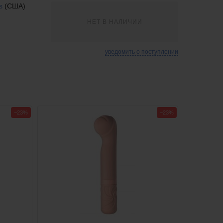
s
(США)
НЕТ В НАЛИЧИИ
уведомить о поступлении
−23%
−23%