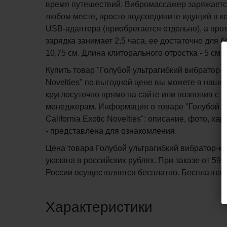
время путешествий. Вибромассажер заряжается
любом месте, просто подсоедините идущий в к
USB-адаптера (приобретается отдельно), а пр
зарядка занимает 2,5 часа, ее достаточно для 
10,75 см. Длина клиторального отростка - 5 см., 
Купить товар "Голубой ультрагибкий вибратор-крол
Novelties" по выгодной цене вы можете в наше
круглосуточно прямо на сайте или позвонив с 1
менеджерам. Информация о товаре "Голубой ульт
California Exotic Novelties": описание, фото, 
- представлена для ознакомления.
Цена товара Голубой ультрагибкий вибратор-кролик
указана в российских рублях. При заказе от 599
России осуществляется бесплатно.
Бесплатна
Характеристики