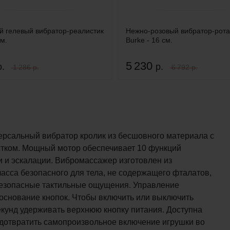
й гелевый вибратор-реалистик
Нежно-розовый вибратор-рота
см.
Burke - 16 см.
5 230
р.
р.
1 286 р.
6 792 р.
ерсальный вибратор кролик из бесшовного материала с
тком. Мощный мотор обеспечивает 10 функций
 и эскалации. Вибромассажер изготовлен из
асса безопасного для тела, не содержащего фталатов,
езопасные тактильные ощущения. Управление
основание кнопок. Чтобы включить или выключить
секунд удерживать верхнюю кнопку питания. Доступна
едотвратить самопроизвольное включение игрушки во