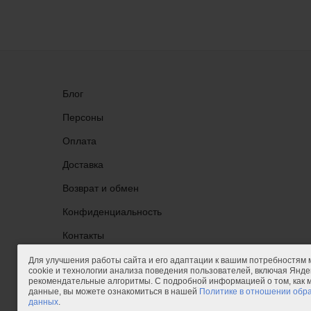
Блог
Персоны
Оплата
Доставка
Возврат и обмен
Конфиденциальность
Группа ВКонтакте
Контакты
Для улучшения работы сайта и его адаптации к вашим потребностям
cookie и технологии анализа поведения пользователей, включая Яндек
рекомендательные алгоритмы. С подробной информацией о том, как
данные, вы можете ознакомиться в нашей
Политике в отношении обр
данных
.