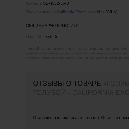
Артикул:
SE-4382-55-3
Производитель:
California Exotic Novelties
(США)
ОБЩИЕ ХАРАКТЕРИСТИКИ
Цвет:
Голубой
Пожалуйста, при покупке сверяйте данные о товаре с информацией 
могут быть изменены производителем без специального уведомления
размеры, цвета или особенности) у наших менеджеров. Также реко
ОТЗЫВЫ О ТОВАРЕ
«ГОЛУБ
ГОЛУБОЙ - CALIFORNIA EX
Отзывов о данном товаре пока нет. Оставьте перв