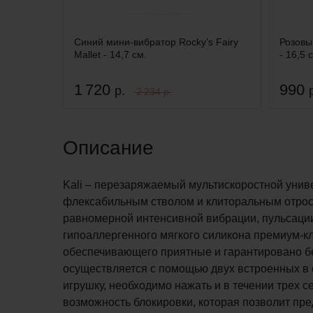
Синий мини-вибратор Rocky’s Fairy
Розовы
Mallet - 14,7 см.
- 16,5 
1 720
990
р.
2 234 р.
Описание
Kali – перезаряжаемый мультискоростной унив
флексабильным стволом и клиторальным отрос
равномерной интенсивной вибрации, пульсации
гипоаллергенного мягкого силикона премиум-кл
обеспечивающего приятные и гарантировано б
осуществляется с помощью двух встроенных в 
игрушку, необходимо нажать и в течении трех 
возможность блокировки, которая позволит пр