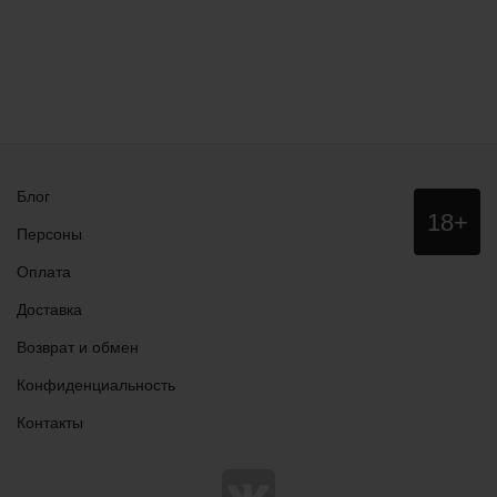
Блог
Данный
18+
сайт НЕ
Персоны
рекомендо
для
Оплата
просмотра
лицам
Доставка
младше
18 лет!
Возврат и обмен
Конфиденциальность
Контакты