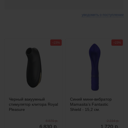
уведомить о поступлении
−23%
−23%
Черный вакуумный
Синий мини-вибратор
стимулятор клитора Royal
Mamasita’s Fantastic
Pleasure
Shield - 15,2 см.
8 870 р.
2 234 р.
6 830
р.
1 720
р.