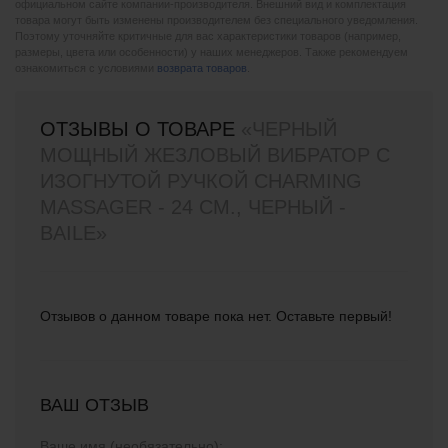
официальном сайте компании-производителя. Внешний вид и комплектация
товара могут быть изменены производителем без специального уведомления.
Поэтому уточняйте критичные для вас характеристики товаров (например,
размеры, цвета или особенности) у наших менеджеров. Также рекомендуем
ознакомиться с условиями
возврата товаров
.
ОТЗЫВЫ О ТОВАРЕ
«ЧЕРНЫЙ
МОЩНЫЙ ЖЕЗЛОВЫЙ ВИБРАТОР С
ИЗОГНУТОЙ РУЧКОЙ CHARMING
MASSAGER - 24 СМ., ЧЕРНЫЙ -
BAILE»
Отзывов о данном товаре пока нет. Оставьте первый!
ВАШ ОТЗЫВ
Ваше имя (необязательно):