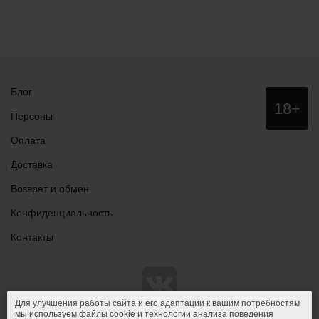
Блог
Данный
18+
сайт НЕ
Персоны
рекомендо
для
Оплата
просмотра
лицам
Доставка
младше
18 лет!
Возврат и обмен
Конфиденциальность
Контакты
Для улучшения работы сайта и его адаптации к вашим потребностям
мы используем файлы cookie и технологии анализа поведения