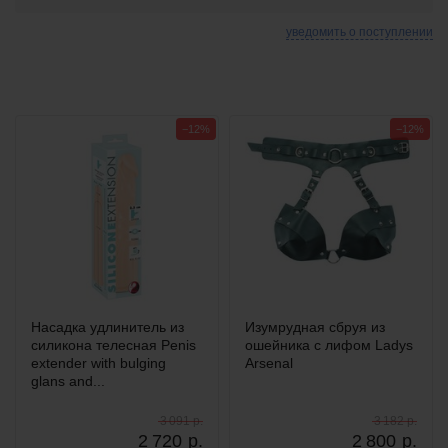
уведомить о поступлении
−12%
−12%
Насадка удлинитель из
Изумрудная сбруя из
силикона телесная Penis
ошейника с лифом Ladys
extender with bulging
Arsenal
glans and...
3 091 р.
3 182 р.
2 720
р.
2 800
р.