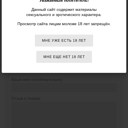
Уважаемый посетитель!
ПРЕДМЕТОВ INTERCHANGEABLE
Данный сайт содержит материалы
COLLAR & NIPPLE CLIPS SET,
сексуального и эротического характера.
ЧЕРНЫЙ - LUX FETISH»
Просмотр сайта лицам моложе 18 лет запрещён.
МНЕ УЖЕ ЕСТЬ 18 ЛЕТ
Отзывов о данном товаре пока нет. Оставьте первый!
МНЕ ЕЩЕ НЕТ 18 ЛЕТ
ВАШ ОТЗЫВ
Ваше имя (необязательно):
Отзыв о товаре: