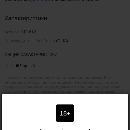
Характеристики
Артикул:
LF1812
Производитель:
Lux Fetish
(США)
ОБЩИЕ ХАРАКТЕРИСТИКИ
Цвет:
Черный
Пожалуйста, при покупке сверяйте данные о товаре с информацией на
официальном сайте компании-производителя. Внешний вид и комплектация
товара могут быть изменены производителем без специального уведомления.
Поэтому уточняйте критичные для вас характеристики товаров (например,
размеры, цвета или особенности) у наших менеджеров. Также рекомендуем
ознакомиться с условиями
возврата товаров
.
18+
ОТЗЫВЫ О ТОВАРЕ
«БОЛЬШОЙ
ЭРОТИЧЕСКИЙ НАБОР ИЗ 12