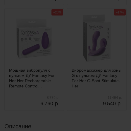
−23%
−17%
Мощная вибропуля с
Вибромассажер для зоны
пультом ДУ Fantasy For
G с пультом ДУ Fantasy
Her Her Rechargeable
For Her G-Spot Stimulate-
Remote Control...
Her
8 779 р.
11 494 р.
6 760
р.
9 540
р.
Описание