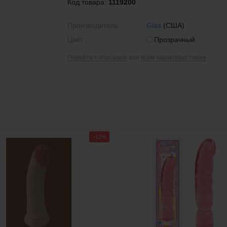
Код товара:
1119200
Производитель:
Gläs
(США)
Цвет:
Прозрачный
Перейти к описанию
или
всем характеристикам
−12%