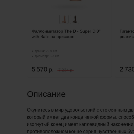
Фаллоимитатор The D - Super D 9"
Гигант
with Balls на присоске
реалист
Длина: 22.9 см
Диаметр: 6.3 см
5 570
2 73
р.
7 234 р.
Описание
Окунитесь в мир удовольствий с стеклянным дв
который имеет два конца четкой формы, спосо
изогнутый конец имеет каплевидный наконечник
противоположном конце серия чувственных бу