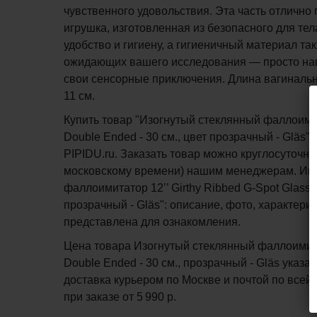
чувственного удовольствия. Эта часть отлично
игрушка, изготовленная из безопасного для тел
удобство и гигиену, а гигиеничный материал т
ожидающих вашего исследования — просто наг
свои сенсорные приключения. Длина вагинальной
11 см.
Купить товар "Изогнутый стеклянный фаллоимитат
Double Ended - 30 см., цвет прозрачный - Gläs
PIPIDU.ru. Заказать товар можно круглосуточно 
московскому времени) нашим менеджерам. Ин
фаллоимитатор 12’’ Girthy Ribbed G-Spot Glass D
прозрачный - Gläs": описание, фото, характери
представлена для ознакомления.
Цена товара Изогнутый стеклянный фаллоимитато
Double Ended - 30 см., прозрачный - Gläs указан
доставка курьером по Москве и почтой по всей
при заказе
от 5 990 р.