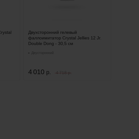
rystal
Двухсторонний гелевый
фаллоимитатор Crystal Jellies 12 Jr.
Double Dong - 30,5 см
Двусторонний
4 010
р.
4 718 р.