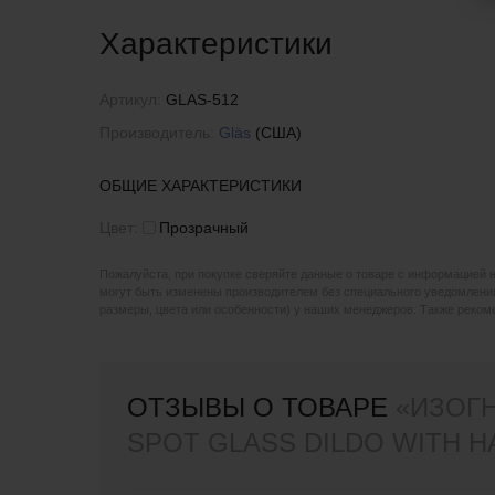
Характеристики
Артикул:
GLAS-512
Производитель:
Gläs
(США)
ОБЩИЕ ХАРАКТЕРИСТИКИ
Цвет:
Прозрачный
Пожалуйста, при покупке сверяйте данные о товаре с информацией 
могут быть изменены производителем без специального уведомления
размеры, цвета или особенности) у наших менеджеров. Также реко
ОТЗЫВЫ О ТОВАРЕ
«ИЗОГН
SPOT GLASS DILDO WITH H