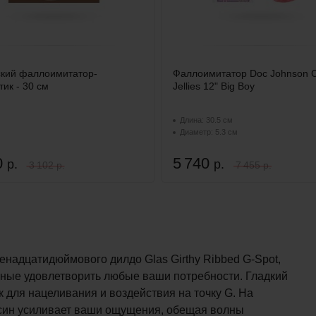
ский фаллоимитатор-
Фаллоимитатор Doc Johnson C
ик - 30 см
Jellies 12" Big Boy
Длина: 30.5 см
Диаметр: 5.3 см
0
5 740
р.
р.
3 102 р.
7 455 р.
енадцатидюймового дилдо Glas Girthy Ribbed G-Spot,
бные удовлетворить любые ваши потребности. Гладкий
 для нацеливания и воздействия на точку G. На
син усиливает ваши ощущения, обещая волны