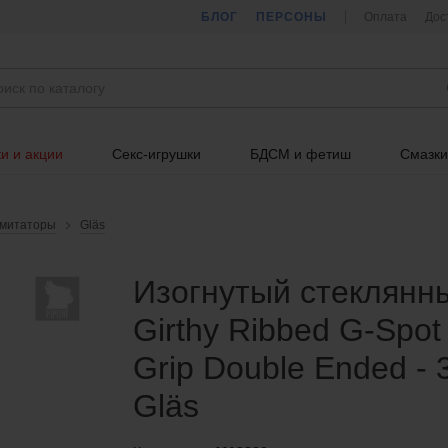
БЛОГ
ПЕРСОНЫ
Оплата
Дос
и и акции
Секс-игрушки
БДСМ и фетиш
Смазки
имитаторы
Gläs
Изогнутый стеклянн
Girthy Ribbed G-Spot
Grip Double Ended - 
Gläs