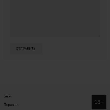
ОТПРАВИТЬ
Блог
Данный
18+
сайт НЕ
Персоны
рекомендо