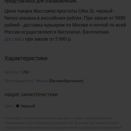
представлена для ознакомления.
Цена товара Массажер простаты Ultra Si, черный -
Nexus указана в российских рублях. При заказе от 5990
рублей - доставка курьером по Москве и почтой по всей
России осуществляется бесплатно.
Бесплатная
доставка
при заказе
от 5 990 р.
Характеристики
Артикул:
USI
Производитель:
Nexus
(Великобритания)
ОБЩИЕ ХАРАКТЕРИСТИКИ
Цвет:
Черный
Пожалуйста, при покупке сверяйте данные о товаре с информацией на
официальном сайте компании-производителя. Внешний вид и комплектация
товара могут быть изменены производителем без специального уведомления.