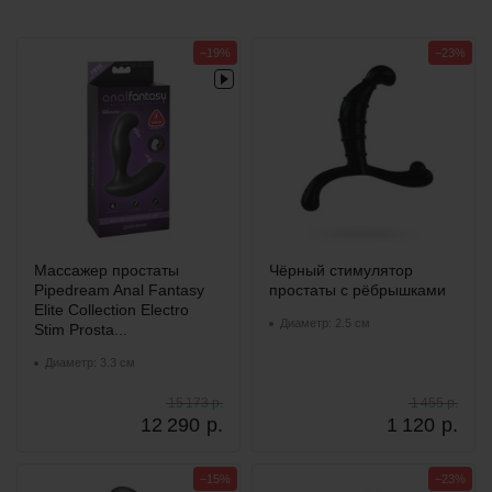
−19%
−23%
Массажер простаты
Чёрный стимулятор
Pipedream Anal Fantasy
простаты с рёбрышками
Elite Collection Electro
Диаметр: 2.5 см
Stim Prosta...
Диаметр: 3.3 см
15 173 р.
1 455 р.
12 290
р.
1 120
р.
−15%
−23%