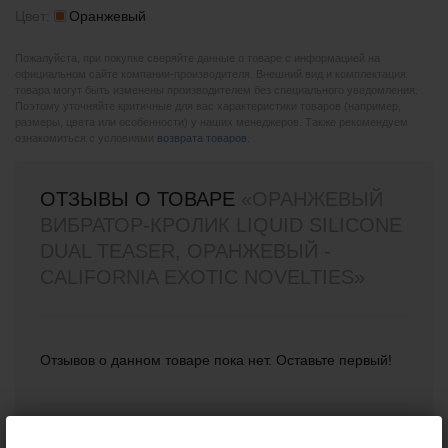
Цвет:
Оранжевый
Пожалуйста, при покупке сверяйте данные о товаре с информацией на
официальном сайте компании-производителя. Внешний вид и комплектация
товара могут быть изменены производителем без специального уведомления.
Поэтому уточняйте критичные для вас характеристики товаров (например,
размеры, цвета или особенности) у наших менеджеров. Также рекомендуем
ознакомиться с условиями
возврата товаров
.
ОТЗЫВЫ О ТОВАРЕ
«ОРАНЖЕВЫЙ
ВИБРАТОР-КРОЛИК LIQUID SILICONE
DUAL TEASER, ОРАНЖЕВЫЙ -
CALIFORNIA EXOTIC NOVELTIES»
Отзывов о данном товаре пока нет. Оставьте первый!