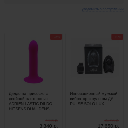
уведомить о поступлении
−23%
−19%
Дилдо на присоске с
Инновационный мужской
двойной плотностью
вибратор с пультом ДУ
ADRIEN LASTIC DILDO
PULSE SOLO LUX
HITSENS DUAL DENSI...
4 338 р.
21 790 р.
3 340
р.
17 650
р.