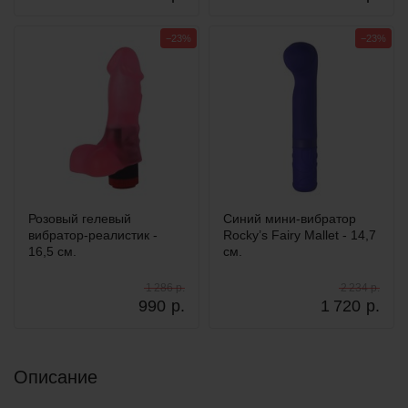
−23%
−23%
Розовый гелевый
Синий мини-вибратор
вибратор-реалистик -
Rocky’s Fairy Mallet - 14,7
16,5 см.
см.
1 286 р.
2 234 р.
990
р.
1 720
р.
Описание