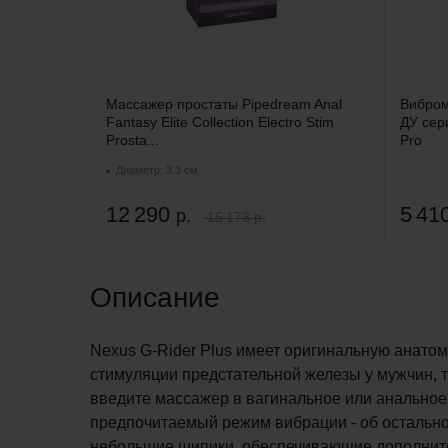
Массажер простаты Pipedream Anal
Вибром
Fantasy Elite Collection Electro Stim
ДУ сери
Prosta...
Pro
Диаметр: 3.3 см
12 290
5 41
р.
15 173 р.
Описание
Nexus G-Rider Plus имеет оригинальную анато
стимуляции предстательной железы у мужчин, т
введите массажер в вагинальное или анальное 
предпочитаемый режим вибрации - об остально
небольшие шипики, обеспечивающие дополните