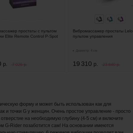
ассажер простаты с пультом
Вибромассажер простаты Lelo
и Elite Remote Control P-Spot
пультом управления
Диаметр: 4 см
0
19 310
р.
р.
7 026 р.
23 840 р.
мическую форму и может быть использован как для
ак и точки G у женщин. Очень простое управление - просто
отверстие на необходимую глубину (4-5 см) и включите
м G-Rider позаботится сам! На основании имеются
льную стимуляцию. 6 режимов вибрации позволят вам