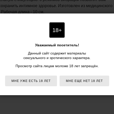
сохранить интимное здоровье. Изготовлен из медицинского
Рабочая длина - 10 см.
exus G-Rider+ - 12,6 см., цвет черный - Nexus" по
азине PIPIDU.ru. Заказать товар можно круглосуточно
18+
 (по московскому времени) нашим менеджерам.
остаты Nexus G-Rider+ - 12,6 см., цвет черный - Nexus":
телей, инструкция и аксессуары - представлена для
Уважаемый посетитель!
Данный сайт содержит материалы
сексуального и эротического характера.
xus G-Rider+ - 12,6 см., черный - Nexus указана в
- доставка курьером по Москве и почтой по всей России
Просмотр сайта лицам моложе 18 лет запрещён.
ка
при заказе
от 5 990 р.
МНЕ УЖЕ ЕСТЬ 18 ЛЕТ
МНЕ ЕЩЕ НЕТ 18 ЛЕТ