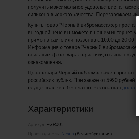
получить максимальное удовольствие, а также 
силикона высокого качества. Перезаряжаемый. 
Купить товар "Черный вибромассажер простаты N
выгодной цене вы можете в нашем интернет-маг
прямо на сайте или позвонив с 10:00 до 20:00
Информация о товаре "Черный вибромассажер пр
описание, фото, характеристики, отзывы покупа
ознакомления.
Цена товара Черный вибромассажер простаты Ne
российских рублях. При заказе от 5990 рублей 
осуществляется бесплатно.
Бесплатная
достав
Характеристики
Артикул:
PGR001
Производитель:
Nexus
(Великобритания)