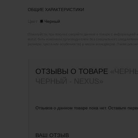
ОБЩИЕ ХАРАКТЕРИСТИКИ
Цвет:
Черный
Пожалуйста, при покупке сверяйте данные о товаре с информацией 
могут быть изменены производителем без специального уведомления
размеры, цвета или особенности) у наших менеджеров. Также реко
ОТЗЫВЫ О ТОВАРЕ
«ЧЕРНЫ
ЧЕРНЫЙ - NEXUS»
Отзывов о данном товаре пока нет. Оставьте перв
ВАШ ОТЗЫВ