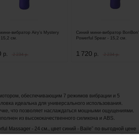
мини-вибратор Airy’s Mystery
Синий мини-вибратор BonBon’
 15,2 см.
Powerful Spear - 15,2 см.
0
1 720
р.
р.
2 234 р.
2 234 р.
мотором, обеспечивающим 7 режимов вибрации и 5
оловка идеальна для универсального использования.
учке, что позволяет наслаждаться мощными ощущениями.
полнен из высококачественного силикона и ABS.
l Massager - 24 см., цвет синий - Baile" по выгодной цене
u. Заказать товар можно круглосуточно прямо на сайте