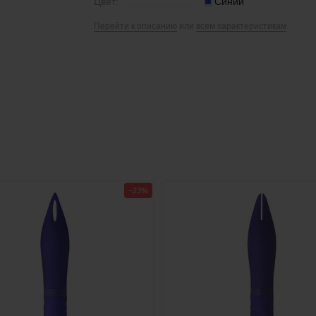
Цвет:
Синий
Перейти к описанию
или
всем характеристикам
−23%