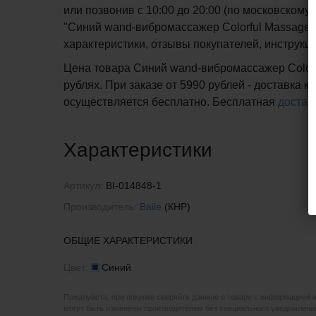
или позвонив с 10:00 до 20:00 (по московско
"Синий wand-вибромассажер Colorful Massager - 
характеристики, отзывы покупателей, инструкц
Цена товара Синий wand-вибромассажер Colorful
рублях. При заказе от 5990 рублей - доставка 
осуществляется бесплатно.
Бесплатная
достав
Характеристики
Артикул:
BI-014848-1
Производитель:
Baile
(КНР)
ОБЩИЕ ХАРАКТЕРИСТИКИ
Цвет:
Синий
Пожалуйста, при покупке сверяйте данные о товаре с информацией 
могут быть изменены производителем без специального уведомления