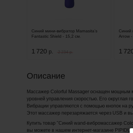
Синий мини-вибратор Mamasita’s
Синий 
Fantastic Shield - 15,2 см.
Arrow -
1 720
1 72
р.
2 234 р.
Описание
Массажер Colorful Massager оснащен мощным 
уровней управления скоростью. Его округлая г
Вибрации управляются с помощью кнопок на р
Этот массажер перезаряжается через USB и вы
Купить товар "Синий wand-вибромассажер Colorfu
вы можете в нашем интернет-магазине PIPIDU.r