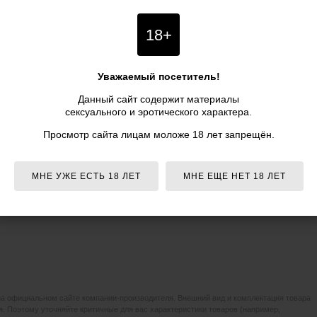
му времени) нашим менеджерам. Информация о товаре
24 см., цвет синий - Baile": описание, фото,
18+
ия и аксессуары - представлена для ознакомления.
 Massager - 24 см., синий - Baile указана в российских
Уважаемый посетитель!
курьером по Москве и почтой по всей России
Данный сайт содержит материалы
ка
при заказе
от 5 990 р.
сексуального и эротического характера.
Просмотр сайта лицам моложе 18 лет запрещён.
МНЕ УЖЕ ЕСТЬ 18 ЛЕТ
МНЕ ЕЩЕ НЕТ 18 ЛЕТ
на официальном сайте компании-производителя. Внешний вид и комплектация товара
. Поэтому уточняйте критичные для вас характеристики товаров (например,