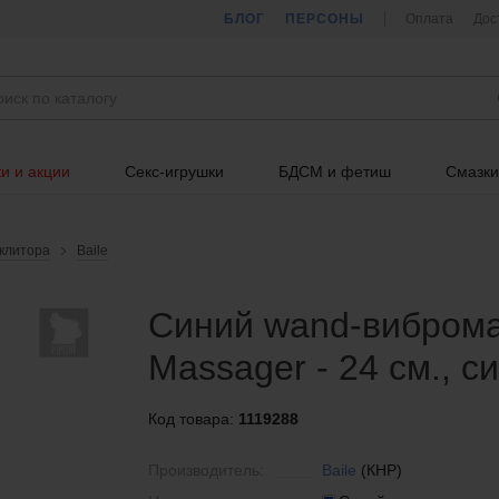
БЛОГ
ПЕРСОНЫ
Оплата
Дос
и и акции
Секс-игрушки
БДСМ и фетиш
Смазки
клитора
Baile
Синий wand-виброма
Massager - 24 см., си
Код товара:
1119288
Производитель:
Baile
(КНР)