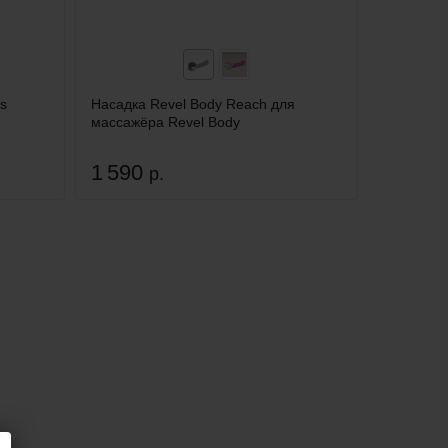
s
Насадка Revel Body Reach для
массажёра Revel Body
1 590
р.