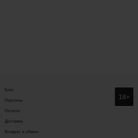
Блог
Данный
18+
сайт НЕ
Персоны
рекомендо
для
Оплата
просмотра
лицам
Доставка
младше
18 лет!
Возврат и обмен