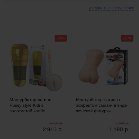
уведомить о поступлении
−12%
−23%
Мастурбатор-вагина
Мастурбатор-вагина с
Pussy style Kitti в
эффектом смазки в виде
золотистой колбе
женской фигурки
3 307 р.
1 545 р.
2 910
р.
1 190
р.