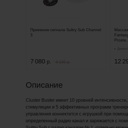
Приемник сигнала Sultry Sub Channel
Массаж
3
Fantasy
Prosta..
Диаметр
7 080
12 2
р.
9 195 р.
Описание
Cluster Buster имеет 10 уровней интенсивност
стимуляции и 5 эффективных программ трениро
управления коннектится с игрушкой при помощи
определенный радио канал и заряжается с пом
Sultry Sub с радио каналом № 1, отдельно можно 