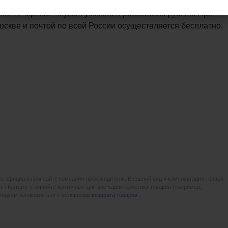
el 7, черный - Mystim указана в российских рублях. При
Москве и почтой по всей России осуществляется бесплатно.
на официальном сайте компании-производителя. Внешний вид и комплектация товара
. Поэтому уточняйте критичные для вас характеристики товаров (например,
мендуем ознакомиться с условиями
возврата товаров
.