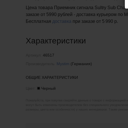
Цена товара Приемник сигнала Sultry Sub Chann
заказе от 5990 рублей - доставка курьером по 
Бесплатная
доставка
при заказе
от 5 990 р.
Характеристики
Артикул:
46517
Производитель:
Mystim
(Германия)
ОБЩИЕ ХАРАКТЕРИСТИКИ
Цвет:
Черный
Пожалуйста, при покупке сверяйте данные о товаре с информацией 
могут быть изменены производителем без специального уведомления
размеры, цвета или особенности) у наших менеджеров. Также реко