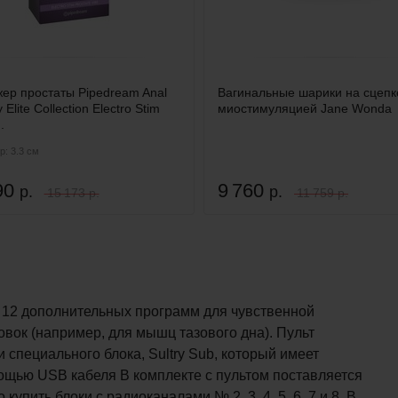
ер простаты Pipedream Anal
Вагинальные шарики на сцепк
 Elite Collection Electro Stim
миостимуляцией Jane Wonda
.
: 3.3 см
90
9 760
р.
р.
15 173 р.
11 759 р.
и, 12 дополнительных программ для чувственной
вок (например, для мышц тазового дна). Пульт
 специального блока, Sultry Sub, который имеет
ощью USB кабеля В комплекте с пультом поставляется
купить блоки с радиоканалами № 2, 3, 4, 5, 6, 7 и 8. В