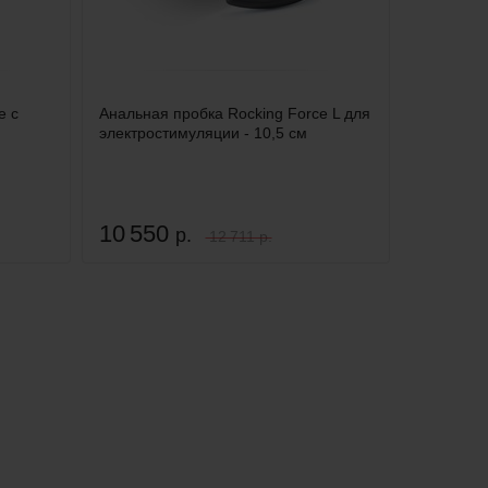
е с
Анальная пробка Rocking Force L для
электростимуляции - 10,5 см
10 550
р.
12 711 р.