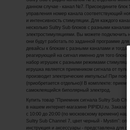
данном случае - канал №7. Присоедините блок S
управления номер канала соответствующий ном
и интенсивность стимуляции. Для каждого кан
несколько Sultry Sub блоков с разными канал
электростимуляциями. Вы можете подключить н
они будут работать по заданной программе для
девайсы к блокам с разными каналами и тогда 
реагирующей на сигнал именно для того блока,
набор игрушек с разными режимами стимуляции
игрушка является приемником сигнала от пульта 
производит электрические импульсы! При покупк
(приобретается отдельно)! В комплекте: приемн
самоклеящийся биполярный электрод.
Купить товар "Приемник сигнала Sultry Sub Cha
в нашем интернет-магазине PIPIDU.ru. Заказат
с 10:00 до 20:00 (по московскому времени) н
Sultry Sub Channel 7, цвет черный - Mystim": о
инструкция и аксессуары - представлена для о