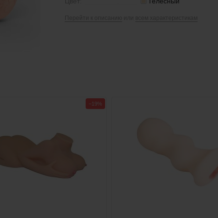
Цвет:
Телесный
Перейти к описанию
или
всем характеристикам
−19%