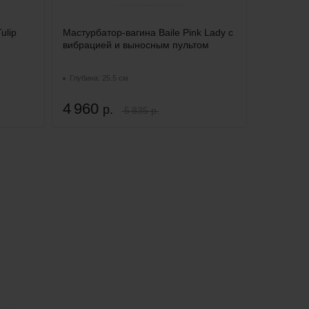
ulip
Мастурбатор-вагина Baile Pink Lady с
вибрацией и выносным пультом
Глубина: 25.5 см
4 960
р.
5 835 р.