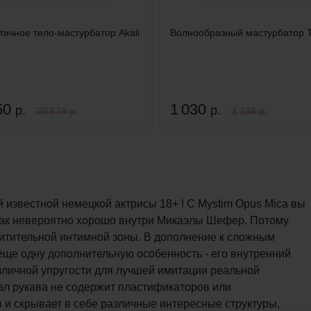
тичное тело-мастурбатор Akali
Волнообразный мастурбатор T
50
1 030
р.
р.
20 679 р.
1 338 р.
й известной немецкой актрисы 18+ ! С Mystim Opus Mica вы
как невероятно хорошо внутри Микаэлы Шефер. Потому
схитительной интимной зоны. В дополнение к сложным
еще одну дополнительную особенность - его внутренний
зличной упругости для лучшей имитации реальной
ал рукава не содержит пластификаторов или
 и скрывает в себе различные интересные структуры,