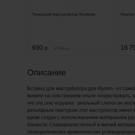
Телесный мастурбатор Modesty
Реалис
930
16 7
р.
1 208 р.
Описание
Вставка для мастурбатора для Mystim - от само
можете на собственном опыте почувствовать, 
что эта секс-игрушка - реальный слепок ее во
рельефным текстурам этот мастурбатор имеет 
рукав создан с использованием материалов ра
близости. Сверхреалистичный и мягкий матери
полициклических ароматических углеводородов