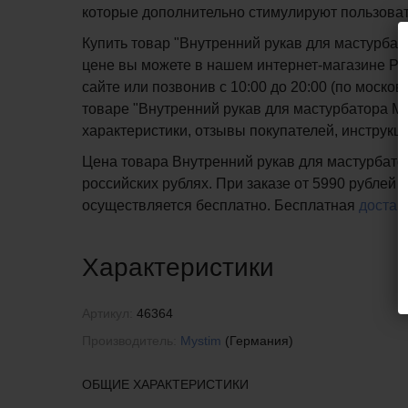
которые дополнительно стимулируют пользоват
Купить товар "Внутренний рукав для мастурбато
цене вы можете в нашем интернет-магазине PIP
сайте или позвонив с 10:00 до 20:00 (по мос
товаре "Внутренний рукав для мастурбатора Mys
характеристики, отзывы покупателей, инструкц
Цена товара Внутренний рукав для мастурбатор
российских рублях. При заказе от 5990 рублей 
осуществляется бесплатно.
Бесплатная
достав
Характеристики
Артикул:
46364
Производитель:
Mystim
(Германия)
ОБЩИЕ ХАРАКТЕРИСТИКИ