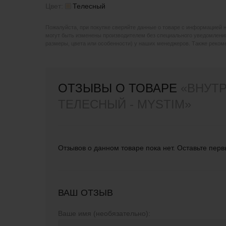
Цвет:
Телесный
Пожалуйста, при покупке сверяйте данные о товаре с информацией 
могут быть изменены производителем без специального уведомления
размеры, цвета или особенности) у наших менеджеров. Также реко
ОТЗЫВЫ О ТОВАРЕ
«ВНУТР
ТЕЛЕСНЫЙ - MYSTIM»
Отзывов о данном товаре пока нет. Оставьте перв
ВАШ ОТЗЫВ
Ваше имя (необязательно):