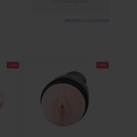
НЕТ В НАЛИЧИИ
уведомить о поступлении
−23%
−15%