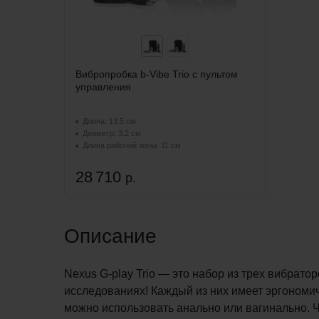
Вибропробка b-Vibe Trio с пультом
управления
Длина: 13.5 см
Диаметр: 3.2 см
Длина рабочей зоны: 11 см
28 710
р.
Описание
Nexus G-play Trio — это набор из трех вибрат
исследованиях! Каждый из них имеет эргономи
можно использовать анально или вагинально. Ч