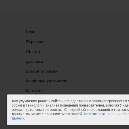
Блог
Персоны
Оплата
Доставка
Возврат и обмен
Конфиденциальность
Группа ВКонтакте
Контакты
Для улучшения работы сайта и его адаптации к вашим потребностям
cookie и технологии анализа поведения пользователей, включая Яндек
рекомендательные алгоритмы. С подробной информацией о том, как
данные, вы можете ознакомиться в нашей
Политике в отношении обр
данных
.