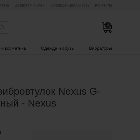
тавка
Возврат и обмен
Конфиденциальность
Контакты
0
 и косметика
Одежда и обувь
Вибраторы
вибровтулок Nexus G-
тный - Nexus
)