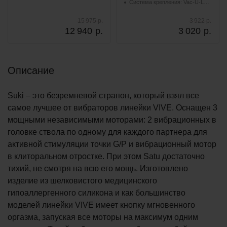
Система крепления: Vac-U-Lock
15 975 р.
3 922 р.
12 940
р.
3 020
р.
Описание
Suki – это безремневой страпон, который взял все
самое лучшее от вибраторов линейки VIVE. Оснащен 3
мощными независимыми моторами: 2 вибрационных в
головке ствола по одному для каждого партнера для
активной стимуляции точки G/P и вибрационный мотор
в клиторальном отростке. При этом Satu достаточно
тихий, не смотря на всю его мощь. Изготовлено
изделие из шелковистого медицинского
гипоаллергенного силикона и как большинство
моделей линейки VIVE имеет кнопку мгновенного
оргазма, запуская все моторы на максимум одним