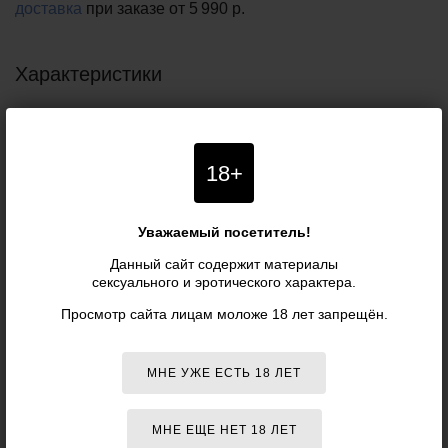
доставка
при заказе
от 5 990 р.
Характеристики
Артикул:
VIVE036PNK
Производитель:
HOT
(Австрия)
18+
ОБЩИЕ ХАРАКТЕРИСТИКИ
Уважаемый посетитель!
Цвет:
Розовый
Данный сайт содержит материалы
Пожалуйста, при покупке сверяйте данные о товаре с информацией на
сексуального и эротического характера.
официальном сайте компании-производителя. Внешний вид и комплектация
товара могут быть изменены производителем без специального уведомления.
Просмотр сайта лицам моложе 18 лет запрещён.
Поэтому уточняйте критичные для вас характеристики товаров (например,
размеры, цвета или особенности) у наших менеджеров. Также рекомендуем
ознакомиться с условиями
возврата товаров
.
МНЕ УЖЕ ЕСТЬ 18 ЛЕТ
ОТЗЫВЫ О ТОВАРЕ
«РОЗОВЫЙ
МНЕ ЕЩЕ НЕТ 18 ЛЕТ
БЕЗРЕМНЕВОЙ ВИБРОСТРАПОН