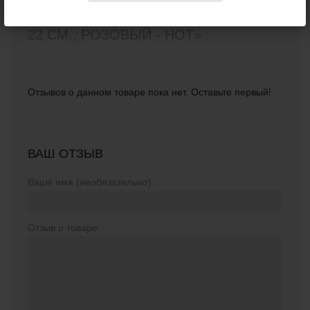
SUKI СО СТИМУЛЯТОРОМ КЛИТОРА -
22 СМ., РОЗОВЫЙ - HOT»
Отзывов о данном товаре пока нет. Оставьте первый!
ВАШ ОТЗЫВ
Ваше имя (необязательно):
Отзыв о товаре: