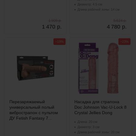
Диаметр: 4.5 см
Длина рабочей зоны: 14 см
1 909 р.
5 624 р.
1 470
р.
4 780
р.
−19%
−23%
Перезаряжаемый
Насадка для страпона
универсальный полый
Doc Johnson Vac-U-Lock 8
вибрострапон с пультом
Crystal Jellies Dong
ДУ Fetish Fantasy 7...
Длина: 20 см
Диаметр: 3 см
Длина рабочей зоны: 20 см