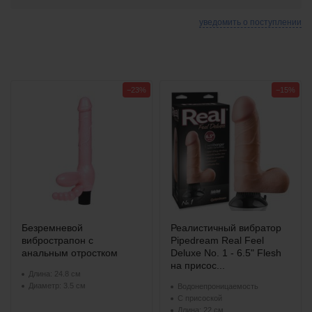
уведомить о поступлении
−23%
−15%
Безремневой
Реалистичный вибратор
вибрострапон с
Pipedream Real Feel
анальным отростком
Deluxe No. 1 - 6.5" Flesh
на присос...
Длина: 24.8 см
Диаметр: 3.5 см
Водонепроницаемость
С присоской
Длина: 22 см