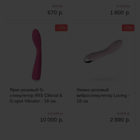
870 р.
2 338 р.
670
р.
1 800
р.
−17%
−12%
Ярко-розовый G-
Нежно-розовый
стимулятор IRIS Clitoral &
вибростимулятор Loving -
G-spot Vibrator - 18 см.
18 см
12 048 р.
3 284 р.
10 000
р.
2 890
р.