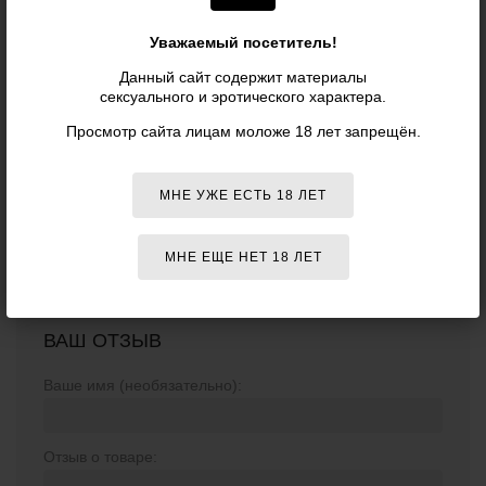
ОТЗЫВЫ О ТОВАРЕ
«РОЗОВЫЙ
Уважаемый посетитель!
МАССАЖЕР ДЛЯ G-ТОЧКИ SLIM
Данный сайт содержит материалы
SHAFT THRUSTING G-SPOT RABBIT -
сексуального и эротического характера.
23 СМ., РОЗОВЫЙ - RABBIT
Просмотр сайта лицам моложе 18 лет запрещён.
ESSENTIALS»
МНЕ УЖЕ ЕСТЬ 18 ЛЕТ
Отзывов о данном товаре пока нет. Оставьте первый!
МНЕ ЕЩЕ НЕТ 18 ЛЕТ
ВАШ ОТЗЫВ
Ваше имя (необязательно):
Отзыв о товаре: