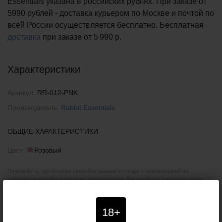
Essentials указана в российских рублях. При заказе от
5990 рублей - доставка курьером по Москве и почтой по
всей России осуществляется бесплатно.
Бесплатная
доставка
при заказе
от 5 990 р.
Характеристики
Артикул:
RR-012-PNK
Производитель:
Rabbit Essentials
ОБЩИЕ ХАРАКТЕРИСТИКИ
Цвет:
Розовый
Пожалуйста, при покупке сверяйте данные о товаре с информацией на
официальном сайте компании-производителя. Внешний вид и комплектация
товара могут быть изменены производителем без специального уведомления.
Поэтому уточняйте критичные для вас характеристики товаров (например,
размеры, цвета или особенности) у наших менеджеров. Также рекомендуем
18+
ознакомиться с условиями
возврата товаров
.