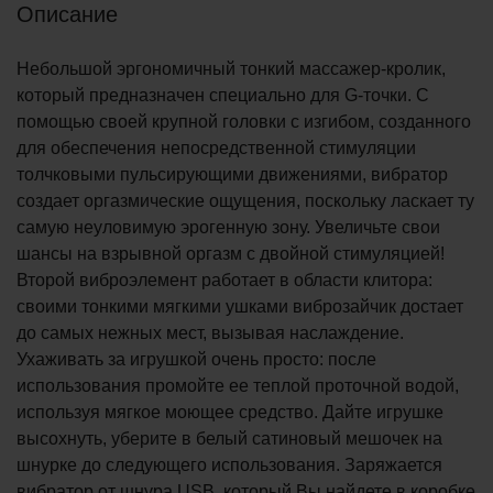
Описание
Небольшой эргономичный тонкий массажер-кролик,
который предназначен специально для G-точки. С
помощью своей крупной головки с изгибом, созданного
для обеспечения непосредственной стимуляции
толчковыми пульсирующими движениями, вибратор
создает оргазмические ощущения, поскольку ласкает ту
самую неуловимую эрогенную зону. Увеличьте свои
шансы на взрывной оргазм с двойной стимуляцией!
Второй виброэлемент работает в области клитора:
своими тонкими мягкими ушками виброзайчик достает
до самых нежных мест, вызывая наслаждение.
Ухаживать за игрушкой очень просто: после
использования промойте ее теплой проточной водой,
используя мягкое моющее средство. Дайте игрушке
высохнуть, уберите в белый сатиновый мешочек на
шнурке до следующего использования. Заряжается
вибратор от шнура USB, который Вы найдете в коробке