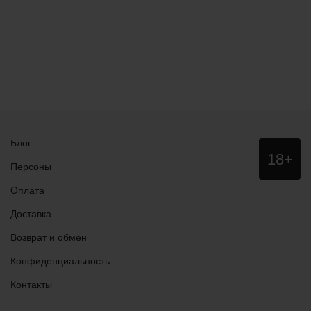
Блог
Данный
18+
сайт НЕ
Персоны
рекомендо
для
Оплата
просмотра
лицам
Доставка
младше
18 лет!
Возврат и обмен
Конфиденциальность
Контакты