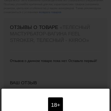
товара могут быть изменены производителем без специального уведомления.
Поэтому уточняйте критичные для вас характеристики товаров (например,
размеры, цвета или особенности) у наших менеджеров. Также рекомендуем
ознакомиться с условиями
возврата товаров
.
ОТЗЫВЫ О ТОВАРЕ
«ТЕЛЕСНЫЙ
МАСТУРБАТОР-ВАГИНА FEEL
STROKER, ТЕЛЕСНЫЙ - KIIROO»
Отзывов о данном товаре пока нет. Оставьте первый!
ВАШ ОТЗЫВ
Ваше имя (необязательно):
18+
Отзыв о товаре: