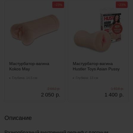
−23%
−23%
Мастурбатор-вагина
Мастурбатор-вагина
Kokos May
Hustler Toys Asian Pussy
Глубина: 14.5 см
Глубина: 13 см
2 662 р.
1 818 р.
2 050
р.
1 400
р.
Описание
Разнообразный внутренний рельеф с плотным