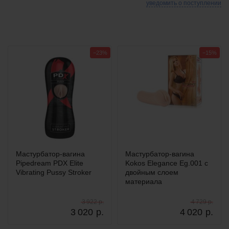
уведомить о поступлении
−23%
−15%
Мастурбатор-вагина
Мастурбатор-вагина
Pipedream PDX Elite
Kokos Elegance Eg.001 с
Vibrating Pussy Stroker
двойным слоем
материала
3 922 р.
4 729 р.
3 020
р.
4 020
р.