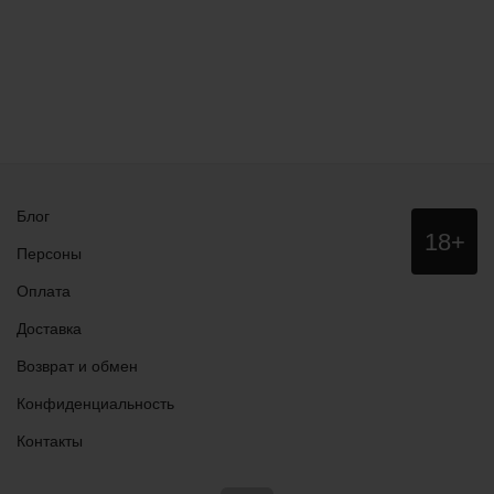
Блог
Данный
18+
сайт НЕ
Персоны
рекомендо
для
Оплата
просмотра
лицам
Доставка
младше
18 лет!
Возврат и обмен
Конфиденциальность
Контакты