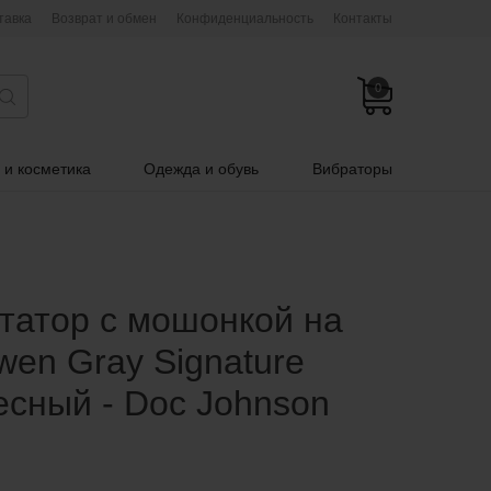
тавка
Возврат и обмен
Конфиденциальность
Контакты
0
 и косметика
Одежда и обувь
Вибраторы
атор с мошонкой на
en Gray Signature
лесный - Doc Johnson