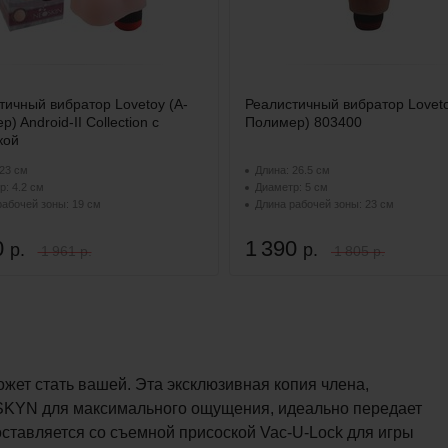
тичный вибратор Lovetoy (А-
Реалистичный вибратор Loveto
) Android-II Collection с
Полимер) 803400
кой
23 см
Длина: 26.5 см
: 4.2 см
Диаметр: 5 см
рабочей зоны: 19 см
Длина рабочей зоны: 23 см
0
1 390
р.
р.
1 961 р.
1 805 р.
жет стать вашей. Эта эксклюзивная копия члена,
SKYN для максимального ощущения, идеально передает
ставляется со съемной присоской Vac-U-Lock для игры