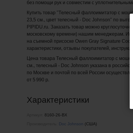
без помощи рук и совместим с уплотнительными
Купить товар "Телесный фаллоимитатор с мошо
23,5 см., цвет телесный - Doc Johnson" по выг
PIPIDU.ru. Заказать товар можно круглосуточно 
московскому времени) нашим менеджерам. Ин
на съемной присоске Owen Gray Signature Cocks 
характеристики, отзывы покупателей, инструкц
Цена товара Телесный фаллоимитатор с мошонк
см., телесный - Doc Johnson указана в российск
по Москве и почтой по всей России осуществля
от 5 990 р.
Характеристики
Артикул:
8160-26-BX
Производитель:
Doc Johnson
(США)