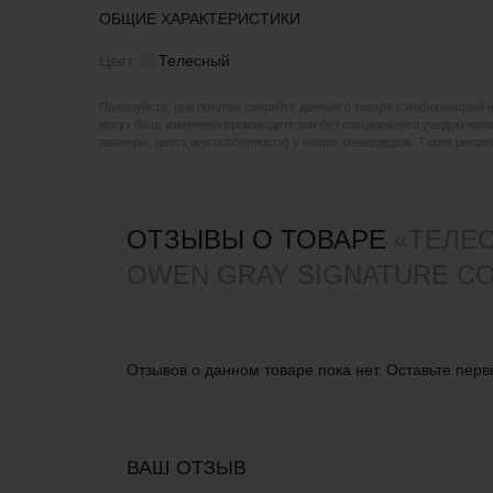
ОБЩИЕ ХАРАКТЕРИСТИКИ
Цвет:
Телесный
Пожалуйста, при покупке сверяйте данные о товаре с информацией 
могут быть изменены производителем без специального уведомления
размеры, цвета или особенности) у наших менеджеров. Также реко
ОТЗЫВЫ О ТОВАРЕ
«ТЕЛЕ
OWEN GRAY SIGNATURE COC
Отзывов о данном товаре пока нет. Оставьте перв
ВАШ ОТЗЫВ