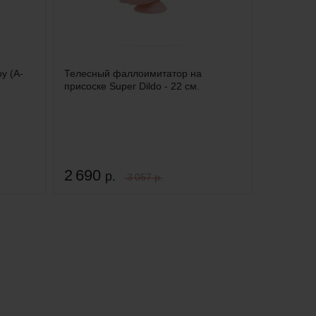
y (А-
Телесный фаллоимитатор на
присоске Super Dildo - 22 см.
2 690
р.
3 057 р.