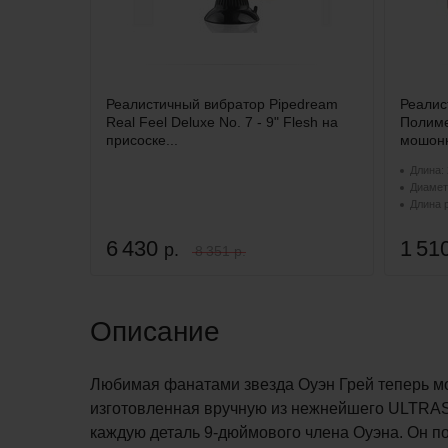
Реалистичный вибратор Pipedream
Реалис
Real Feel Deluxe No. 7 - 9" Flesh на
Полимер
присоске...
мошон
Длина: 
Диаметр
Длина 
6 430
1 51
р.
8 351 р.
Описание
Любимая фанатами звезда Оуэн Грей теперь мо
изготовленная вручную из нежнейшего ULTRA
каждую деталь 9-дюймового члена Оуэна. Он по