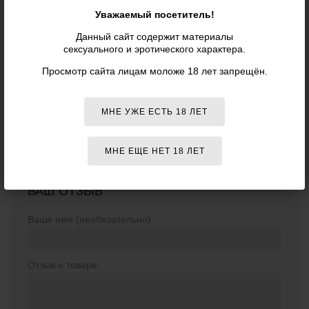
Уважаемый посетитель!
ОТЗЫВЫ О ТОВАРЕ
«ФИОЛЕТОВЫЙ
ВИБРАТОР-КРОЛИК FANTASY - 22,25
Данный сайт содержит материалы
сексуального и эротического характера.
СМ., ФИОЛЕТОВЫЙ - CALIFORNIA
EXOTIC NOVELTIES»
Просмотр сайта лицам моложе 18 лет запрещён.
МНЕ УЖЕ ЕСТЬ 18 ЛЕТ
Отзывов о данном товаре пока нет. Оставьте первый!
МНЕ ЕЩЕ НЕТ 18 ЛЕТ
ВАШ ОТЗЫВ
Ваше имя (необязательно):
Отзыв о товаре: