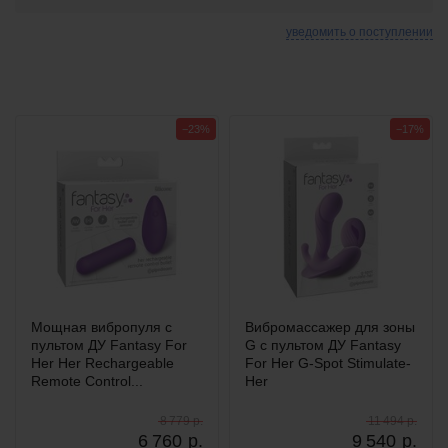
уведомить о поступлении
−23%
−17%
Мощная вибропуля с
Вибромассажер для зоны
пультом ДУ Fantasy For
G с пультом ДУ Fantasy
Her Her Rechargeable
For Her G-Spot Stimulate-
Remote Control...
Her
8 779 р.
11 494 р.
6 760
р.
9 540
р.