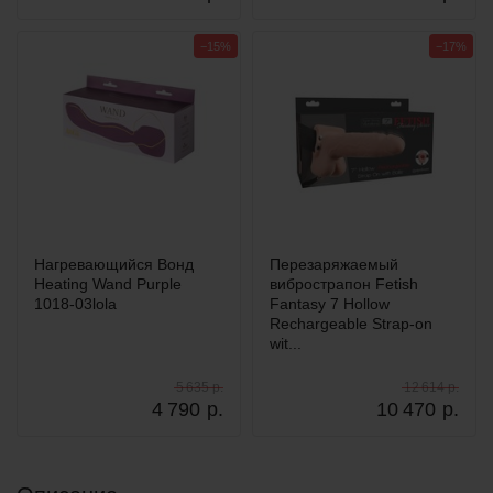
−15%
−17%
Нагревающийся Вонд
Перезаряжаемый
Heating Wand Purple
вибрострапон Fetish
1018-03lola
Fantasy 7 Hollow
Rechargeable Strap-on
wit...
5 635 р.
12 614 р.
4 790
р.
10 470
р.