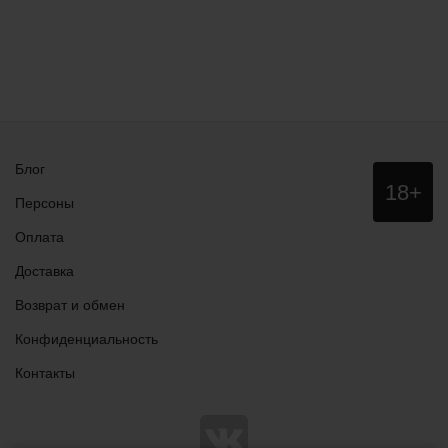
Блог
Данный
18+
сайт НЕ
Персоны
рекомендо
для
Оплата
просмотра
лицам
Доставка
младше
18 лет!
Возврат и обмен
Конфиденциальность
Контакты