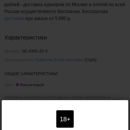
рублей - доставка курьером по Москве и почтой по всей
России осуществляется бесплатно.
Бесплатная
доставка
при заказе
от 5 990 р.
Характеристики
Артикул:
SE-4385-20-3
Производитель:
California Exotic Novelties
(США)
ОБЩИЕ ХАРАКТЕРИСТИКИ
Цвет:
Фиолетовый
Пожалуйста, при покупке сверяйте данные о товаре с информацией на
официальном сайте компании-производителя. Внешний вид и комплектация
товара могут быть изменены производителем без специального уведомления.
Поэтому уточняйте критичные для вас характеристики товаров (например,
размеры, цвета или особенности) у наших менеджеров. Также рекомендуем
18+
ознакомиться с условиями
возврата товаров
.