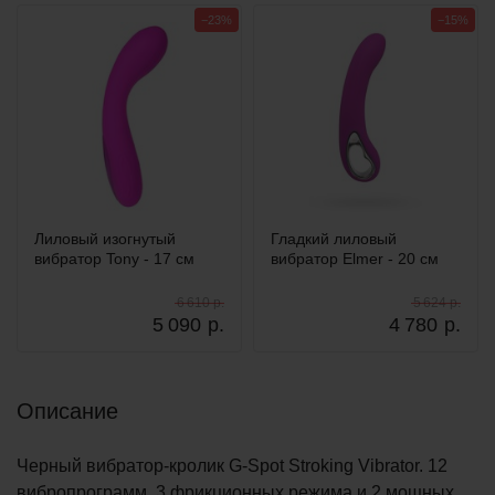
−23%
−15%
Лиловый изогнутый
Гладкий лиловый
вибратор Tony - 17 см
вибратор Elmer - 20 см
6 610 р.
5 624 р.
5 090
р.
4 780
р.
Описание
Черный вибратор-кролик G-Spot Stroking Vibrator. 12
вибропрограмм, 3 фрикционных режима и 2 мощных