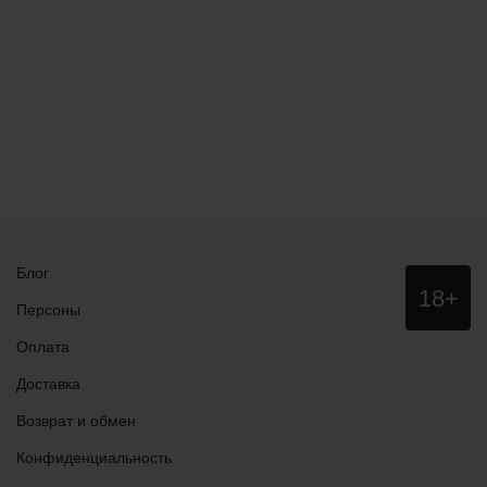
Блог
Данный
18+
сайт НЕ
Персоны
рекомендо
для
Оплата
просмотра
лицам
Доставка
младше
18 лет!
Возврат и обмен
Конфиденциальность