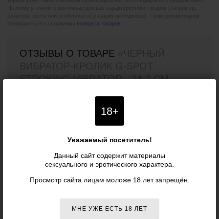
товара могут быть изменены производителем без специального уведомления.
Поэтому уточняйте критичные для вас характеристики товаров (например,
размеры, цвета или особенности) у наших менеджеров. Также рекомендуем
ознакомиться с условиями
возврата товаров
.
ОТЗЫВЫ О ТОВАРЕ
«ЧЕРНЫЙ
ВИБРАТОР-КРОЛИК G-SPOT
STROKING VIBRATOR - 24,2 СМ.,
ЧЕРНЫЙ - HAPPY RABBIT»
18+
Отзывов о данном товаре пока нет. Оставьте первый!
Уважаемый посетитель!
Данный сайт содержит материалы
сексуального и эротического характера.
ВАШ ОТЗЫВ
Просмотр сайта лицам моложе 18 лет запрещён.
Ваше имя (необязательно):
МНЕ УЖЕ ЕСТЬ 18 ЛЕТ