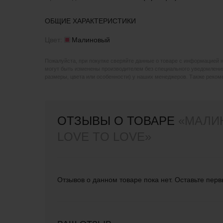
ОБЩИЕ ХАРАКТЕРИСТИКИ
Цвет:
Малиновый
Пожалуйста, при покупке сверяйте данные о товаре с информацией 
могут быть изменены производителем без специального уведомления
размеры, цвета или особенности) у наших менеджеров. Также реко
ОТЗЫВЫ О ТОВАРЕ
«МАЛИ
LOVE TO LOVE»
Отзывов о данном товаре пока нет. Оставьте перв