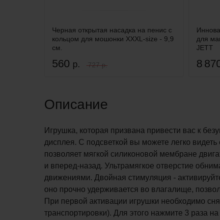
Черная открытая насадка на пенис с
Иннова
кольцом для мошонки XXXL-size - 9,9
для ма
см.
JETT
560
8 87
р.
727 р.
Описание
Игрушка, которая призвана привести вас к без
дисплея. С подсветкой вы можете легко видеть
позволяет мягкой силиконовой мембране двига
и вперед-назад. Ультрамягкое отверстие обни
движениями. Двойная стимуляция - активируйт
оно прочно удерживается во влагалище, позво
При первой активации игрушки необходимо снят
транспортировки). Для этого нажмите 3 раза н