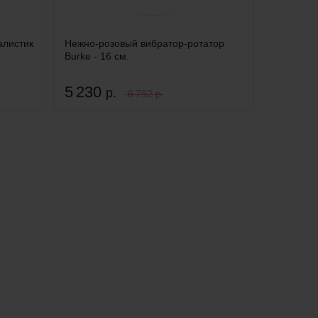
алистик
Нежно-розовый вибратор-ротатор
Burke - 16 см.
5 230
р.
6 792 р.