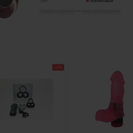
Цвет:
Малиновый
Перейти к описанию
или
всем характеристикам
−17%