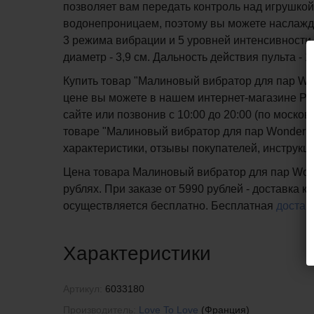
позволяет вам передать контроль над игрушкой
водонепроницаем, поэтому вы можете наслажда
3 режима вибрации и 5 уровней интенсивности.
диаметр - 3,9 см. Дальность действия пульта - 
Купить товар "Малиновый вибратор для пар Won
цене вы можете в нашем интернет-магазине PIP
сайте или позвонив с 10:00 до 20:00 (по мос
товаре "Малиновый вибратор для пар Wonderlove
характеристики, отзывы покупателей, инструкц
Цена товара Малиновый вибратор для пар Wonde
рублях. При заказе от 5990 рублей - доставка 
осуществляется бесплатно.
Бесплатная
достав
Характеристики
Артикул:
6033180
Производитель:
Love To Love
(Франция)