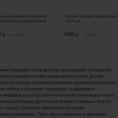
ционный вибростимулятор
Розовый гелевый вибратор-ре
ксимального удовольствия
- 16,5 см.
0
990
р.
р.
10 687 р.
1 286 р.
умию благодаря своим дизайну, функционалу и подсветке
 смену режимов в любое время дня или ночи. Дизайн
ться по клитору, создавая ритмичные движения вверх-вниз
мает клитор и усиливает ощущения, создаваемые
е вибрирующее яйцо для интенсивной стимуляции точки G,
ляя вам свободно двигаться в любом положении. Важно!
ь защиту Travel-lock (блокировка во время
а кнопку включения. Пульт дистанционного управления